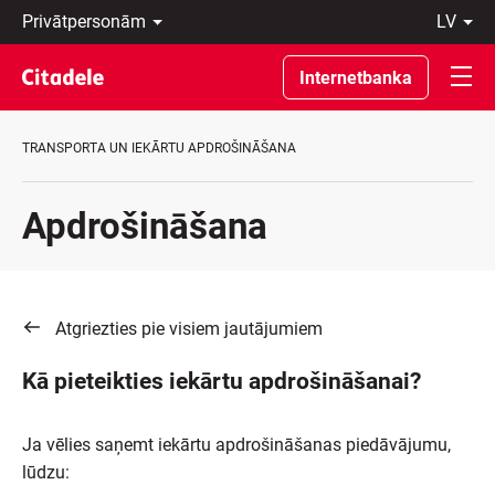
Privātpersonām
lv
Uzņēmumiem
Latviski
Private
По-
Internetbanka
Banking
русски
Par
In
banku
English
TRANSPORTA UN IEKĀRTU APDROŠINĀŠANA
C
REWARDS
Apdrošināšana
Atgriezties pie visiem jautājumiem
Kā pieteikties iekārtu apdrošināšanai?
Ja vēlies saņemt iekārtu apdrošināšanas piedāvājumu,
lūdzu: