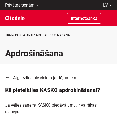
Privātpersonām
lv
Uzņēmumiem
Latviski
Private
По-
Internetbanka
Banking
русски
Par
In
banku
English
TRANSPORTA UN IEKĀRTU APDROŠINĀŠANA
C
REWARDS
Apdrošināšana
Atgriezties pie visiem jautājumiem
Kā pieteikties KASKO apdrošināšanai?
Ja vēlies saņemt KASKO piedāvājumu, ir vairākas
iespējas: