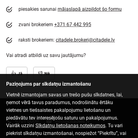
piesakies sarunai
mājaslapā aizpildot šo formu
zvani brokeriem
+371 67 442 995
raksti brokeriem:
citadele.brokeri@citadele.lv
Vai atradi atbildi uz savu jautājumu?
Jā
Nē
Paziņojums par sīkdatņu izmantošanu
Vietnē izmantojam savas un trešo pušu sīkdatnes, lai,
ņemot vērā tavus paradumus, nodrošinātu ērtāku
vietnes un tiešsaistes pakalpojumu lietošanu un
Sazinies ar mums
piedāvātu tev interesējošu saturu un pakalpojumus.
6701 0000
info@citadele.lv
Vairāk uzzini
Sīkdatņu lietošanas noteikumos
. Tu vari
piekrist sīkdatņu izmantošanai, nospiežot “Piekrītu”, vai