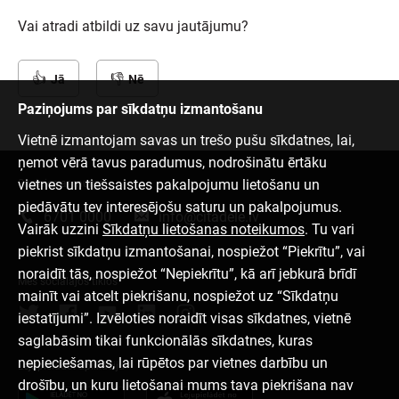
Vai atradi atbildi uz savu jautājumu?
Jā
Nē
Paziņojums par sīkdatņu izmantošanu
Vietnē izmantojam savas un trešo pušu sīkdatnes, lai,
ņemot vērā tavus paradumus, nodrošinātu ērtāku
vietnes un tiešsaistes pakalpojumu lietošanu un
Sazinies ar mums
piedāvātu tev interesējošu saturu un pakalpojumus.
6701 0000
info@citadele.lv
Vairāk uzzini
Sīkdatņu lietošanas noteikumos
. Tu vari
piekrist sīkdatņu izmantošanai, nospiežot “Piekrītu”, vai
noraidīt tās, nospiežot “Nepiekrītu”, kā arī jebkurā brīdī
Mēs sociālajos tīklos
mainīt vai atcelt piekrišanu, nospiežot uz “Sīkdatņu
iestatījumi”. Izvēloties noraidīt visas sīkdatnes, vietnē
saglabāsim tikai funkcionālās sīkdatnes, kuras
nepieciešamas, lai rūpētos par vietnes darbību un
Lejupielādēt aplikāciju
drošību, un kuru lietošanai mums tava piekrišana nav