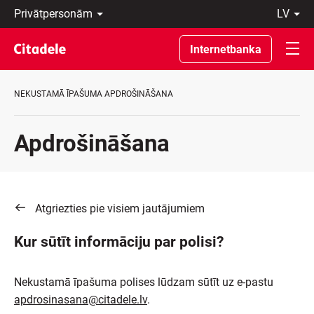
Privātpersonām
lv
Uzņēmumiem
Latviski
Private
По-
Internetbanka
Banking
русски
Par
In
banku
English
NEKUSTAMĀ ĪPAŠUMA APDROŠINĀŠANA
C
REWARDS
Apdrošināšana
Atgriezties pie visiem jautājumiem
Kur sūtīt informāciju par polisi?
Nekustamā īpašuma polises lūdzam sūtīt uz e-pastu
apdrosinasana@citadele.lv
.