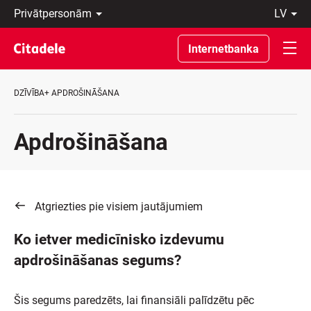
Privātpersonām
lv
Uzņēmumiem
Latviski
Private
По-
Internetbanka
Banking
русски
Par
In
banku
English
DZĪVĪBA+ APDROŠINĀŠANA
C
REWARDS
Apdrošināšana
Atgriezties pie visiem jautājumiem
Ko ietver medicīnisko izdevumu
apdrošināšanas segums?
Šis segums paredzēts, lai finansiāli palīdzētu pēc