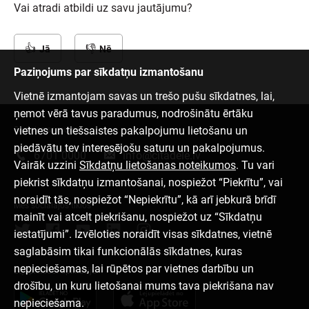
Vai atradi atbildi uz savu jautājumu?
Jā
Nē
Paziņojums par sīkdatņu izmantošanu
Vietnē izmantojam savas un trešo pušu sīkdatnes, lai,
ņemot vērā tavus paradumus, nodrošinātu ērtāku
vietnes un tiešsaistes pakalpojumu lietošanu un
Sazinies ar mums
piedāvātu tev interesējošu saturu un pakalpojumus.
6701 0000
info@citadele.lv
Vairāk uzzini
Sīkdatņu lietošanas noteikumos
. Tu vari
piekrist sīkdatņu izmantošanai, nospiežot “Piekrītu”, vai
noraidīt tās, nospiežot “Nepiekrītu”, kā arī jebkurā brīdī
Mēs sociālajos tīklos
mainīt vai atcelt piekrišanu, nospiežot uz “Sīkdatņu
iestatījumi”. Izvēloties noraidīt visas sīkdatnes, vietnē
saglabāsim tikai funkcionālās sīkdatnes, kuras
nepieciešamas, lai rūpētos par vietnes darbību un
Lejupielādēt aplikāciju
drošību, un kuru lietošanai mums tava piekrišana nav
nepieciešama.