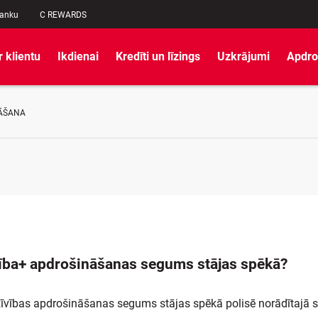
banku
C REWARDS
r klientu
Ikdienai
Kredīti un līzings
Uzkrājumi
Apdro
NĀŠANA
ība+ apdrošināšanas segums stājas spēkā?
īvības apdrošināšanas segums stājas spēkā polisē norādītajā