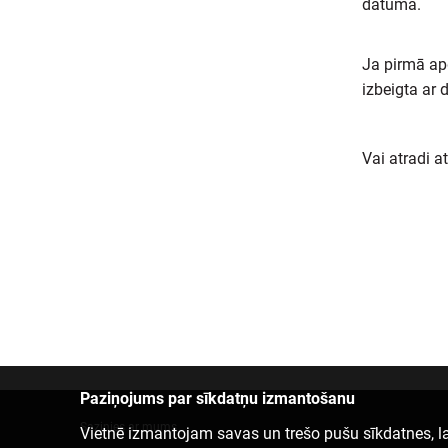
datumā.
Ja pirmā apd
izbeigta ar
Vai atradi a
Paziņojums par sīkdatņu izmantošanu
Sazinies ar mums
Vietnē izmantojam savas un trešo pušu sīkdatnes, la