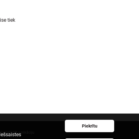
se tiek
Piekrītu
ejupielādēt aplikāciju
iešsaistes