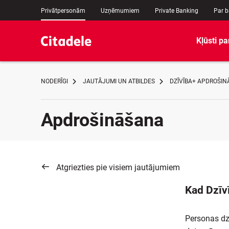
Privātpersonām
Uzņēmumiem
Private Banking
Par 
Kļūsti pa
NODERĪGI
JAUTĀJUMI UN ATBILDES
DZĪVĪBA+ APDROŠI
Apdrošināšana
Atgriezties pie visiem jautājumiem
Kad Dzīv
Personas dz