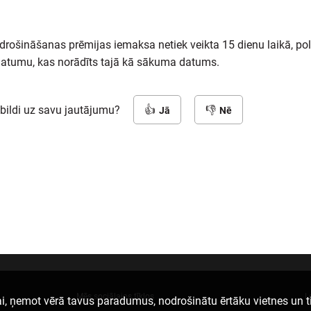
rošināšanas prēmijas iemaksa netiek veikta 15 dienu laikā, poli
 datumu, kas norādīts tajā kā sākuma datums.
tbildi uz savu jautājumu?
Jā
Nē
Mēs sociālajos tīklos
L
i, ņemot vērā tavus paradumus, nodrošinātu ērtāku vietnes un t