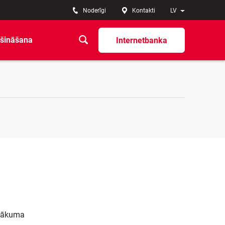
Noderīgi
Kontakti
LV
šināšana
Internetbanka
 sākuma