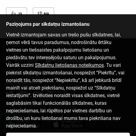
Jā
Nē
Paziņojums par sīkdatņu izmantošanu
Vietnē izmantojam savas un trešo pušu sīkdatnes, lai,
ņemot vērā tavus paradumus, nodrošinātu ērtāku
vietnes un tiešsaistes pakalpojumu lietošanu un
Sazinies ar mums
piedāvātu tev interesējošu saturu un pakalpojumus.
6701 0000
info@citadele.lv
Vairāk uzzini
Sīkdatņu lietošanas noteikumos
. Tu vari
piekrist sīkdatņu izmantošanai, nospiežot “Piekrītu”, vai
noraidīt tās, nospiežot “Nepiekrītu”, kā arī jebkurā brīdī
Mēs sociālajos tīklos
mainīt vai atcelt piekrišanu, nospiežot uz “Sīkdatņu
iestatījumi”. Izvēloties noraidīt visas sīkdatnes, vietnē
saglabāsim tikai funkcionālās sīkdatnes, kuras
nepieciešamas, lai rūpētos par vietnes darbību un
Lejupielādēt aplikāciju
drošību, un kuru lietošanai mums tava piekrišana nav
nepieciešama.