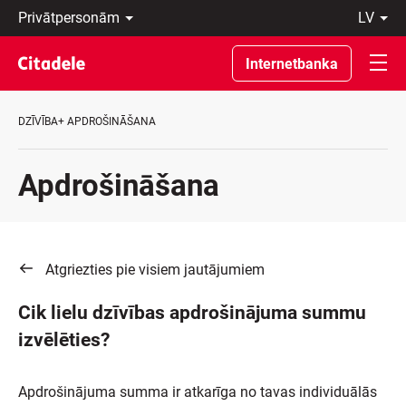
Privātpersonām
lv
Uzņēmumiem
Latviski
Private
По-
Internetbanka
Banking
русски
Par
In
banku
English
DZĪVĪBA+ APDROŠINĀŠANA
C
REWARDS
Apdrošināšana
Atgriezties pie visiem jautājumiem
Cik lielu dzīvības apdrošinājuma summu
izvēlēties?
Apdrošinājuma summa ir atkarīga no tavas individuālās