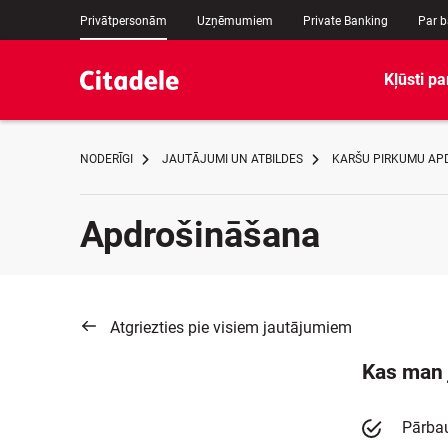
Privātpersonām
Uzņēmumiem
Private Banking
Par 
Kļūsti pa
NODERĪGI
JAUTĀJUMI UN ATBILDES
KARŠU PIRKUMU AP
Apdrošināšana
Atgriezties pie visiem jautājumiem
Kas man 
Pārbau