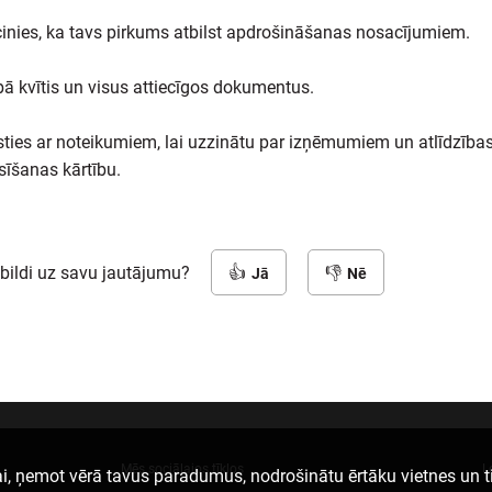
cinies, ka tavs pirkums atbilst apdrošināšanas nosacījumiem.
ā kvītis un visus attiecīgos dokumentus.
sties ar noteikumiem, lai uzzinātu par izņēmumiem un atlīdzība
sīšanas kārtību.
tbildi uz savu jautājumu?
Jā
Nē
Mēs sociālajos tīklos
L
i, ņemot vērā tavus paradumus, nodrošinātu ērtāku vietnes un t