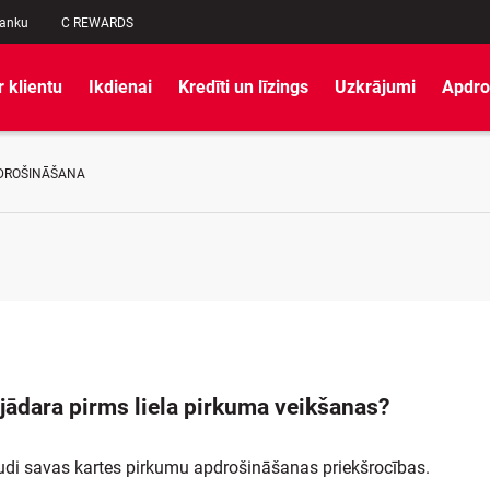
banku
C REWARDS
r klientu
Ikdienai
Kredīti un līzings
Uzkrājumi
Apdro
DROŠINĀŠANA
jādara pirms liela pirkuma veikšanas?
di savas kartes pirkumu apdrošināšanas priekšrocības.