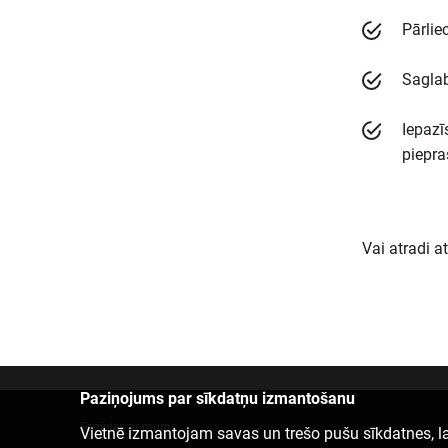
Pārlie
Saglab
Iepazī
piepra
Vai atradi a
Paziņojums par sīkdatņu izmantošanu
Sazinies ar mums
Vietnē izmantojam savas un trešo pušu sīkdatnes, la