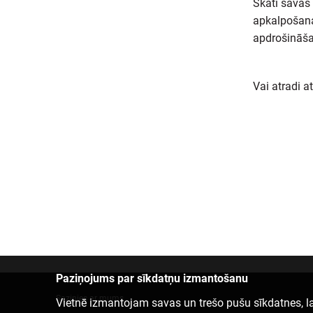
Skati savas 
apkalpošanas
apdrošināša
Vai atradi a
Paziņojums par sīkdatņu izmantošanu
Sazinies ar mums
Vietnē izmantojam savas un trešo pušu sīkdatnes, la