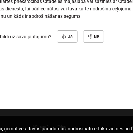
kartes priekšrocības Citadeles mājaslapā vai sazinies ar Citadel
 dienestu, lai pārliecinātos, vai tava karte nodrošina ceļojumu
nu un kāds ir apdrošināšanas segums.
tbildi uz savu jautājumu?
Jā
Nē
Mēs sociālajos tīklos
L
i, ņemot vērā tavus paradumus, nodrošinātu ērtāku vietnes un t