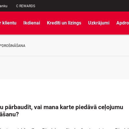
banku
C REWARDS
r klientu
Ikdienai
Kredīti un līzings
Uzkrājumi
Apdro
APDROŠINĀŠANA
ru pārbaudīt, vai mana karte piedāvā ceļojumu
nāšanu?