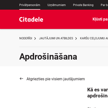
Privātpersonām
Uzņēmumiem
Private Banking
Par 
Kļūsti pa
NODERĪGI
JAUTĀJUMI UN ATBILDES
KARŠU CEĻOJUMU 
Apdrošināšana
Atgriezties pie visiem jautājumiem
Kā es va
apdroši