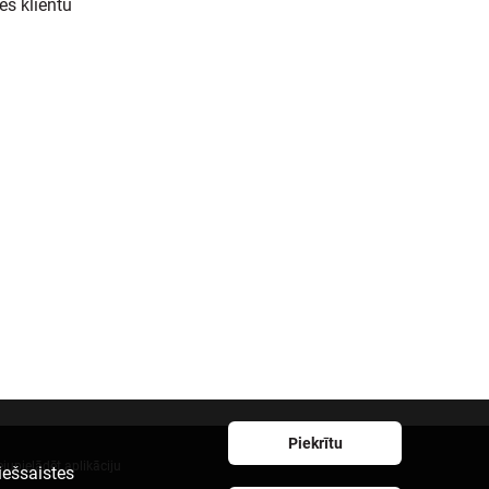
es klientu
Piekrītu
ejupielādēt aplikāciju
iešsaistes