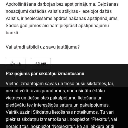
Apdrošināšana darbojas bez apstiprinājuma. Ceļošanas
nosacījumi dažādās valstīs atšķiras - ieceļojot dažās
valstīs, ir nepieciešams apdrošināšanas apstiprinājums.
Šādos gadījumos aicinām pieprasīt apstiprinājumu
bankā.
Vai atradi atbildi uz savu jautājumu?
Jā
Nē
Paziņojums par sīkdatņu izmantošanu
Vietnē izmantojam savas un trešo pušu sīkdatnes, lai,
ņemot vērā tavus paradumus, nodrošinātu ērtāku
vietnes un tiešsaistes pakalpojumu lietošanu un
Sazinies ar mums
piedāvātu tev interesējošu saturu un pakalpojumus.
6701 0000
info@citadele.lv
Vairāk uzzini
Sīkdatņu lietošanas noteikumos
. Tu vari
piekrist sīkdatņu izmantošanai, nospiežot “Piekrītu”, vai
noraidīt tās, nospiežot “Nepiekrītu”, kā arī jebkurā brīdī