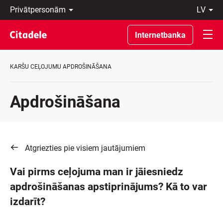
Privātpersonām
lv
Uzņēmumiem
Latviski
Private
По-
Internetbanka
Banking
русски
Par
In
banku
English
KARŠU CEĻOJUMU APDROŠINĀŠANA
C
REWARDS
Apdrošināšana
Atgriezties pie visiem jautājumiem
Vai pirms ceļojuma man ir jāiesniedz
apdrošināšanas apstiprinājums? Kā to var
izdarīt?