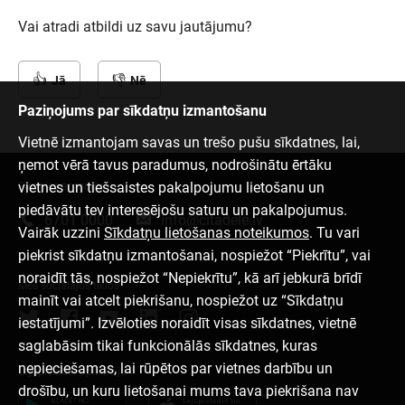
Vai atradi atbildi uz savu jautājumu?
Jā
Nē
Paziņojums par sīkdatņu izmantošanu
Vietnē izmantojam savas un trešo pušu sīkdatnes, lai,
ņemot vērā tavus paradumus, nodrošinātu ērtāku
vietnes un tiešsaistes pakalpojumu lietošanu un
Sazinies ar mums
piedāvātu tev interesējošu saturu un pakalpojumus.
6701 0000
info@citadele.lv
Vairāk uzzini
Sīkdatņu lietošanas noteikumos
. Tu vari
piekrist sīkdatņu izmantošanai, nospiežot “Piekrītu”, vai
noraidīt tās, nospiežot “Nepiekrītu”, kā arī jebkurā brīdī
Mēs sociālajos tīklos
mainīt vai atcelt piekrišanu, nospiežot uz “Sīkdatņu
iestatījumi”. Izvēloties noraidīt visas sīkdatnes, vietnē
saglabāsim tikai funkcionālās sīkdatnes, kuras
nepieciešamas, lai rūpētos par vietnes darbību un
Lejupielādēt aplikāciju
drošību, un kuru lietošanai mums tava piekrišana nav