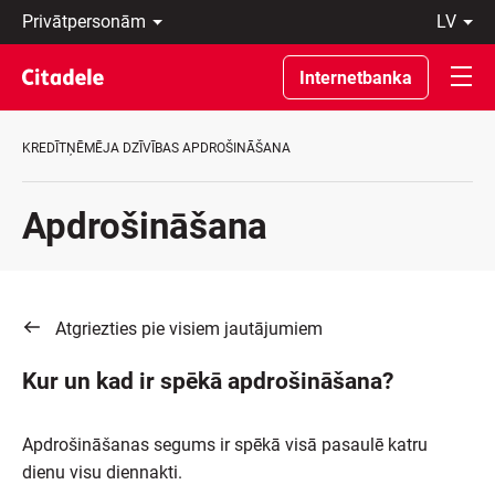
Privātpersonām
lv
Uzņēmumiem
Latviski
Private
По-
Internetbanka
Banking
русски
Par
In
banku
English
KREDĪTŅĒMĒJA DZĪVĪBAS APDROŠINĀŠANA
C
REWARDS
Apdrošināšana
Atgriezties pie visiem jautājumiem
Kur un kad ir spēkā apdrošināšana?
Apdrošināšanas segums ir spēkā visā pasaulē katru
dienu visu diennakti.