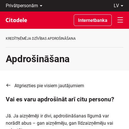
Privātpersonām
lv
Uzņēmumiem
Latviski
Private
По-
Internetbanka
Banking
русски
Par
In
banku
English
KREDĪTŅĒMĒJA DZĪVĪBAS APDROŠINĀŠANA
C
REWARDS
Apdrošināšana
Atgriezties pie visiem jautājumiem
Vai es varu apdrošināt arī citu personu?
Jā. Ja aizņēmēji ir divi, apdrošināšanas līgumā var
norādīt abus – gan aizņēmēju, gan līdzaizņēmēju vai