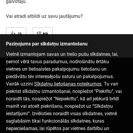
galvotāju.
Vai atradi atbildi uz savu jautājumu?
Jā
Nē
Paziņojums par sīkdatņu izmantošanu
Vietnē izmantojam savas un trešo pušu sīkdatnes, lai,
ņemot vērā tavus paradumus, nodrošinātu ērtāku
vietnes un tiešsaistes pakalpojumu lietošanu un
Sazinies ar mums
piedāvātu tev interesējošu saturu un pakalpojumus.
6701 0000
info@citadele.lv
Vairāk uzzini
Sīkdatņu lietošanas noteikumos
. Tu vari
piekrist sīkdatņu izmantošanai, nospiežot “Piekrītu”, vai
noraidīt tās, nospiežot “Nepiekrītu”, kā arī jebkurā brīdī
Mēs sociālajos tīklos
mainīt vai atcelt piekrišanu, nospiežot uz “Sīkdatņu
iestatījumi”. Izvēloties noraidīt visas sīkdatnes, vietnē
saglabāsim tikai funkcionālās sīkdatnes, kuras
nepieciešamas, lai rūpētos par vietnes darbību un
Lejupielādēt aplikāciju