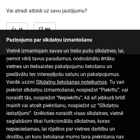
Vai atradi atbildi uz savu jautājumu?
Jā
Nē
Paziņojums par sīkdatņu izmantošanu
Vietnē izmantojam savas un trešo pušu sīkdatnes, lai,
ņemot vērā tavus paradumus, nodrošinātu ērtāku
vietnes un tiešsaistes pakalpojumu lietošanu un
Sazinies ar mums
piedāvātu tev interesējošu saturu un pakalpojumus.
6701 0000
info@citadele.lv
Vairāk uzzini
Sīkdatņu lietošanas noteikumos
. Tu vari
piekrist sīkdatņu izmantošanai, nospiežot “Piekrītu”, vai
noraidīt tās, nospiežot “Nepiekrītu”, kā arī jebkurā brīdī
Mēs sociālajos tīklos
mainīt vai atcelt piekrišanu, nospiežot uz “Sīkdatņu
iestatījumi”. Izvēloties noraidīt visas sīkdatnes, vietnē
saglabāsim tikai funkcionālās sīkdatnes, kuras
nepieciešamas, lai rūpētos par vietnes darbību un
Lejupielādēt aplikāciju
drošību, un kuru lietošanai mums tava piekrišana nav