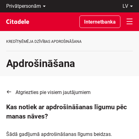
Privātpersonām
lv
Uzņēmumiem
Latviski
Private
По-
Internetbanka
Banking
русски
Par
In
banku
English
KREDĪTŅĒMĒJA DZĪVĪBAS APDROŠINĀŠANA
C
REWARDS
Apdrošināšana
Atgriezties pie visiem jautājumiem
Kas notiek ar apdrošināšanas līgumu pēc
manas nāves?
Šādā gadījumā apdrošināšanas līgums beidzas.