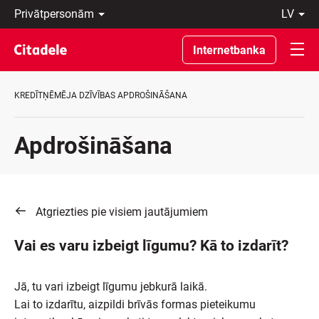
Privātpersonām
lv
Uzņēmumiem
Latviski
Private
По-
Internetbanka
Banking
русски
Par
In
banku
English
KREDĪTŅĒMĒJA DZĪVĪBAS APDROŠINĀŠANA
C
REWARDS
Apdrošināšana
Atgriezties pie visiem jautājumiem
Vai es varu izbeigt līgumu? Kā to izdarīt?
Jā, tu vari izbeigt līgumu jebkurā laikā.
Lai to izdarītu, aizpildi brīvās formas pieteikumu