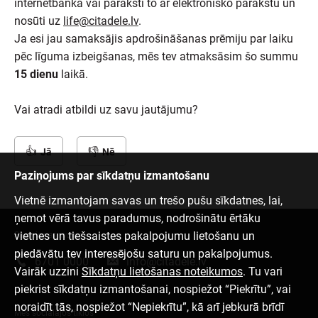
internetbankā vai paraksti to ar elektronisko parakstu un
nosūti uz
life@citadele.lv
.
Ja esi jau samaksājis apdrošināšanas prēmiju par laiku
pēc līguma izbeigšanas, mēs tev atmaksāsim šo summu
15 dienu
laikā.
Vai atradi atbildi uz savu jautājumu?
Jā
Nē
Paziņojums par sīkdatņu izmantošanu
Vietnē izmantojam savas un trešo pušu sīkdatnes, lai,
ņemot vērā tavus paradumus, nodrošinātu ērtāku
vietnes un tiešsaistes pakalpojumu lietošanu un
Sazinies ar mums
piedāvātu tev interesējošu saturu un pakalpojumus.
6701 0000
info@citadele.lv
Vairāk uzzini
Sīkdatņu lietošanas noteikumos
. Tu vari
piekrist sīkdatņu izmantošanai, nospiežot “Piekrītu”, vai
noraidīt tās, nospiežot “Nepiekrītu”, kā arī jebkurā brīdī
Mēs sociālajos tīklos