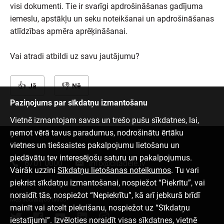
visi dokumenti. Tie ir svarīgi apdrošināšanas gadījuma
iemeslu, apstākļu un seku noteikšanai un apdrošināšanas
atlīdzības apmēra aprēķināšanai.
Vai atradi atbildi uz savu jautājumu?
Jā
Nē
Paziņojums par sīkdatņu izmantošanu
Vietnē izmantojam savas un trešo pušu sīkdatnes, lai,
ņemot vērā tavus paradumus, nodrošinātu ērtāku
vietnes un tiešsaistes pakalpojumu lietošanu un
Sazinies ar mums
piedāvātu tev interesējošu saturu un pakalpojumus.
6701 0000
info@citadele.lv
Vairāk uzzini
Sīkdatņu lietošanas noteikumos
. Tu vari
piekrist sīkdatņu izmantošanai, nospiežot “Piekrītu”, vai
noraidīt tās, nospiežot “Nepiekrītu”, kā arī jebkurā brīdī
Mēs sociālajos tīklos
mainīt vai atcelt piekrišanu, nospiežot uz “Sīkdatņu
iestatījumi”. Izvēloties noraidīt visas sīkdatnes, vietnē