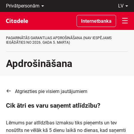
Privātpersonām
lv
Uzņēmumiem
Latviski
Private
По-
Internetbanka
Banking
русски
Par
In
banku
English
PAGARINĀTĀS GARANTIJAS APDROŠINĀŠANA (NAV IESPĒJAMS
C
IEGĀDĀTIES NO 2026. GADA 5. MARTA)
REWARDS
Apdrošināšana
Atgriezties pie visiem jautājumiem
Cik ātri es varu saņemt atlīdzību?
Lēmums par atlīdzības izmaksu tiks pieņemts un tev
nosūtīts ne vēlāk kā 5 dienu laikā no dienas, kad saņemti