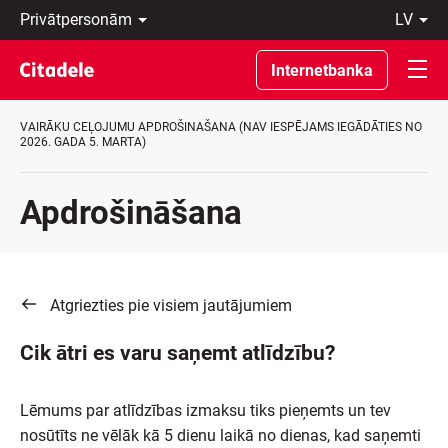
Privātpersonām
lv
Uzņēmumiem
Latviski
Private
По-
Internetbanka
Banking
русски
Par
In
banku
English
VAIRĀKU CEĻOJUMU APDROŠINAŠANA (NAV IESPĒJAMS IEGĀDĀTIES NO
C
2026. GADA 5. MARTA)
REWARDS
Apdrošināšana
Atgriezties pie visiem jautājumiem
Cik ātri es varu saņemt atlīdzību?
Lēmums par atlīdzības izmaksu tiks pieņemts un tev
nosūtīts ne vēlāk kā 5 dienu laikā no dienas, kad saņemti