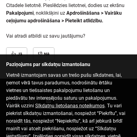
Citadele lietotnē. Pieslēdzies lietotnei, dodies uz ekrānu
Pakalpojumi
, noklikšķini uz
Apdrošināšana > Vairāku
ceļojumu apdrošināšana > Pieteikt atlīdzību.
Vai atradi atbildi uz savu jautājumu?
Jā
Nē
Paziņojums par sīkdatņu izmantošanu
Vietnē izmantojam savas un trešo pušu sīkdatnes, lai,
ņemot vērā tavus paradumus, nodrošinātu ērtāku
vietnes un tiešsaistes pakalpojumu lietošanu un
Sazinies ar mums
piedāvātu tev interesējošu saturu un pakalpojumus.
6701 0000
info@citadele.lv
Vairāk uzzini
Sīkdatņu lietošanas noteikumos
. Tu vari
piekrist sīkdatņu izmantošanai, nospiežot “Piekrītu”, vai
noraidīt tās, nospiežot “Nepiekrītu”, kā arī jebkurā brīdī
Mēs sociālajos tīklos
mainīt vai atcelt piekrišanu, nospiežot uz “Sīkdatņu
iestatījumi”. Izvēloties noraidīt visas sīkdatnes, vietnē