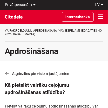
Privātpersonām
lv
Uzņēmumiem
Latviski
Private
По-
Internetbanka
Banking
русски
Par
In
banku
English
VAIRĀKU CEĻOJUMU APDROŠINAŠANA (NAV IESPĒJAMS IEGĀDĀTIES NO
C
2026. GADA 5. MARTA)
REWARDS
Apdrošināšana
Atgriezties pie visiem jautājumiem
Kā pieteikt vairāku ceļojumu
apdrošināšanas atlīdzību?
Pieteikt vairāku ceļojumu apdrošināšanas atlīdzību var