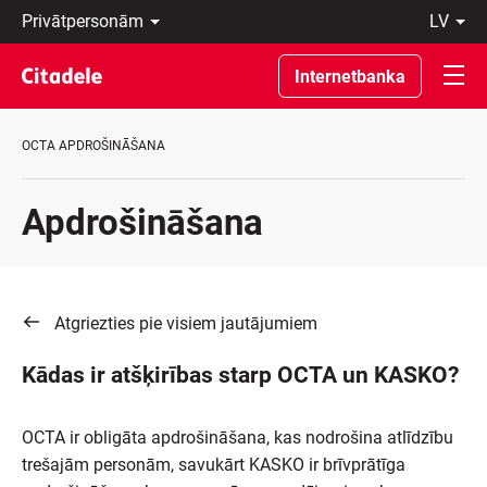
Privātpersonām
lv
Uzņēmumiem
Latviski
Private
По-
Internetbanka
Banking
русски
Par
In
banku
English
OCTA APDROŠINĀŠANA
C
REWARDS
Apdrošināšana
Atgriezties pie visiem jautājumiem
Kādas ir atšķirības starp OCTA un KASKO?
OCTA ir obligāta apdrošināšana, kas nodrošina atlīdzību
trešajām personām, savukārt KASKO ir brīvprātīga