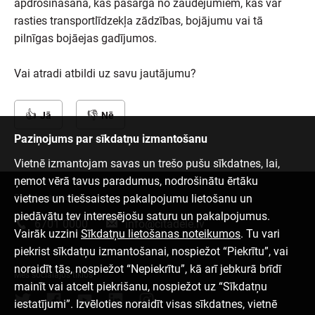
apdrošināšana, kas pasargā no zaudējumiem, kas var
rasties transportlīdzekļa zādzības, bojājumu vai tā
pilnīgas bojāejas gadījumos.
Vai atradi atbildi uz savu jautājumu?
Jā
Nē
Paziņojums par sīkdatņu izmantošanu
Vietnē izmantojam savas un trešo pušu sīkdatnes, lai,
ņemot vērā tavus paradumus, nodrošinātu ērtāku
vietnes un tiešsaistes pakalpojumu lietošanu un
Sazinies ar mums
piedāvātu tev interesējošu saturu un pakalpojumus.
6701 0000
info@citadele.lv
Vairāk uzzini
Sīkdatņu lietošanas noteikumos
. Tu vari
piekrist sīkdatņu izmantošanai, nospiežot “Piekrītu”, vai
noraidīt tās, nospiežot “Nepiekrītu”, kā arī jebkurā brīdī
Mēs sociālajos tīklos
mainīt vai atcelt piekrišanu, nospiežot uz “Sīkdatņu
iestatījumi”. Izvēloties noraidīt visas sīkdatnes, vietnē