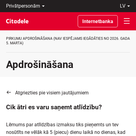
Privātpersonām
lv
Uzņēmumiem
Latviski
Private
По-
Internetbanka
Banking
русски
Par
In
banku
English
PIRKUMU APDROŠINĀŠANA (NAV IESPĒJAMS IEGĀDĀTIES NO 2026. GADA
C
5. MARTA)
REWARDS
Apdrošināšana
Atgriezties pie visiem jautājumiem
Cik ātri es varu saņemt atlīdzību?
Lēmums par atlīdzības izmaksu tiks pieņemts un tev
nosūtīts ne vēlāk kā 5 (piecu) dienu laikā no dienas, kad