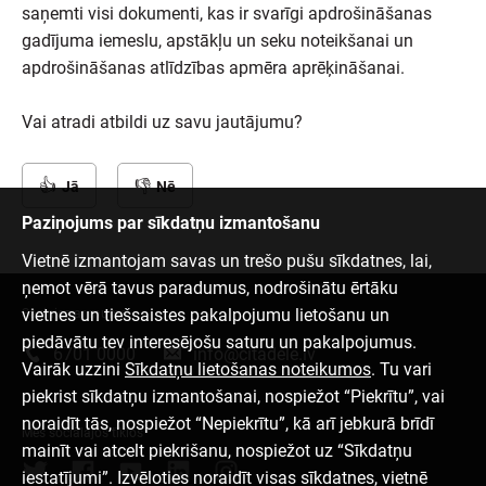
saņemti visi dokumenti, kas ir svarīgi apdrošināšanas
gadījuma iemeslu, apstākļu un seku noteikšanai un
apdrošināšanas atlīdzības apmēra aprēķināšanai.
Vai atradi atbildi uz savu jautājumu?
Jā
Nē
Paziņojums par sīkdatņu izmantošanu
Vietnē izmantojam savas un trešo pušu sīkdatnes, lai,
ņemot vērā tavus paradumus, nodrošinātu ērtāku
vietnes un tiešsaistes pakalpojumu lietošanu un
Sazinies ar mums
piedāvātu tev interesējošu saturu un pakalpojumus.
6701 0000
info@citadele.lv
Vairāk uzzini
Sīkdatņu lietošanas noteikumos
. Tu vari
piekrist sīkdatņu izmantošanai, nospiežot “Piekrītu”, vai
noraidīt tās, nospiežot “Nepiekrītu”, kā arī jebkurā brīdī
Mēs sociālajos tīklos
mainīt vai atcelt piekrišanu, nospiežot uz “Sīkdatņu
iestatījumi”. Izvēloties noraidīt visas sīkdatnes, vietnē