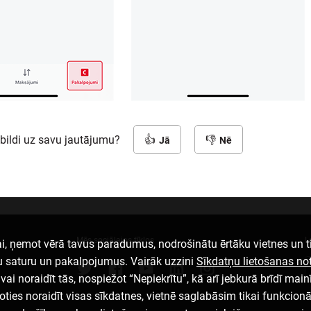
tbildi uz savu jautājumu?
Jā
Nē
Mēs sociālajos tīklos
L
i, ņemot vērā tavus paradumus, nodrošinātu ērtāku vietnes un t
u saturu un pakalpojumus. Vairāk uzzini
Sīkdatņu lietošanas n
ai noraidīt tās, nospiežot “Nepiekrītu”, kā arī jebkurā brīdī mainī
loties noraidīt visas sīkdatnes, vietnē saglabāsim tikai funkcion