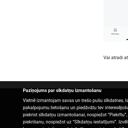
Vai atradi a
Paziņojums par sīkdatņu izmantošanu
Sazinies ar mums
Vietnē izmantojam savas un trešo pušu sīkdatnes, la
pakalpojumu lietošanu un piedāvātu tev interesējoš
6701 0000
info@citadele.lv
piekrist sīkdatņu izmantošanai, nospiežot “Piekrītu”, v
piekrišanu, nospiežot uz “Sīkdatņu iestatījumi”. Izvē