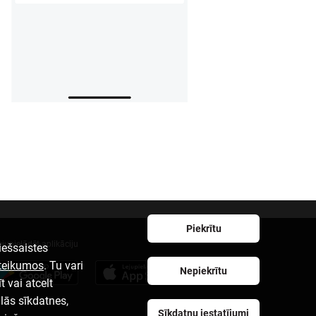
Piekrītu
ejupielādēt aplikāciju
iešsaistes
oteikumos
. Tu vari
Nepiekrītu
t vai atcelt
ālās sīkdatnes,
Sīkdatņu iestatījumi