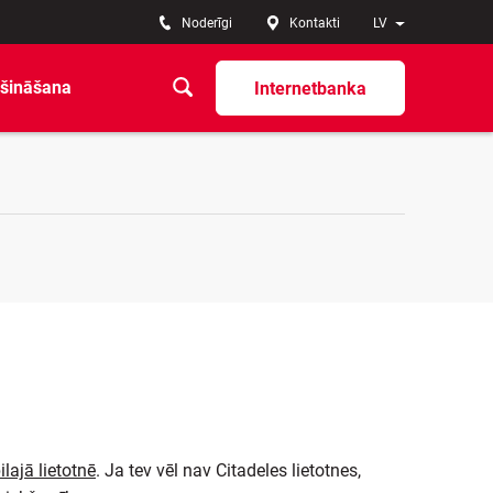
Noderīgi
Kontakti
LV
šināšana
Internetbanka
lajā lietotnē
. Ja tev vēl nav Citadeles lietotnes,