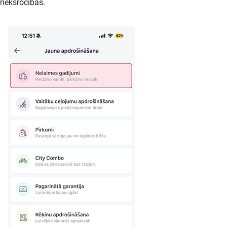
riekšrocības.