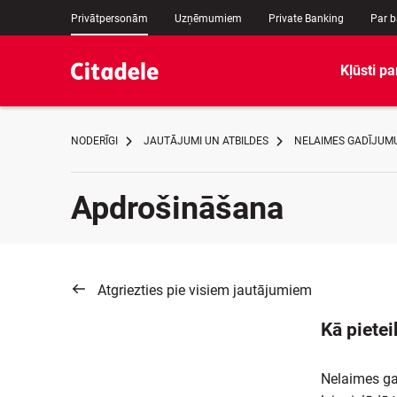
Privātpersonām
Uzņēmumiem
Private Banking
Par 
Kļūsti pa
NODERĪGI
JAUTĀJUMI UN ATBILDES
NELAIMES GADĪJUM
Apdrošināšana
Atgriezties pie visiem jautājumiem
Kā piete
Nelaimes ga