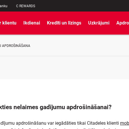
banku
C REWARDS
r klientu
Ikdienai
Kredīti un līzings
Uzkrājumi
Apdro
U APDROŠINĀŠANA
ikties nelaimes gadījumu apdrošināšanai?
dījumu apdrošināšanu var iegādāties tikai Citadeles klienti
mobi