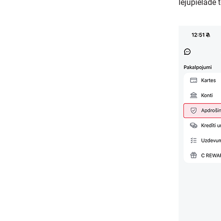
lejupielādē 