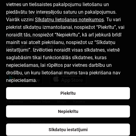
vietnes un tiešsaistes pakalpojumu lietošanu un
Sazinies ar mums
piedāvātu tev interesējošu saturu un pakalpojumus.
6701 0000
info@citadele.lv
Vairāk uzzini
Sīkdatņu lietošanas noteikumos
. Tu vari
piekrist sīkdatņu izmantošanai, nospiežot “Piekrītu”, vai
noraidīt tās, nospiežot “Nepiekrītu”, kā arī jebkurā brīdī
Mēs sociālajos tīklos
mainīt vai atcelt piekrišanu, nospiežot uz “Sīkdatņu
iestatījumi”. Izvēloties noraidīt visas sīkdatnes, vietnē
saglabāsim tikai funkcionālās sīkdatnes, kuras
nepieciešamas, lai rūpētos par vietnes darbību un
Lejupielādēt aplikāciju
drošību, un kuru lietošanai mums tava piekrišana nav
nepieciešama.
Piekrītu
Par banku
Mediju telpa
Blogs
Karjera
Nepiekrītu
Lietošanas noteikumi
Sīkdatņu iestatījumi
Personas datu apstrāde un aizsardzība
Sīkdatņu iestatījumi
citadele.ee
citadele.lt
Developers Portal (PSD2)