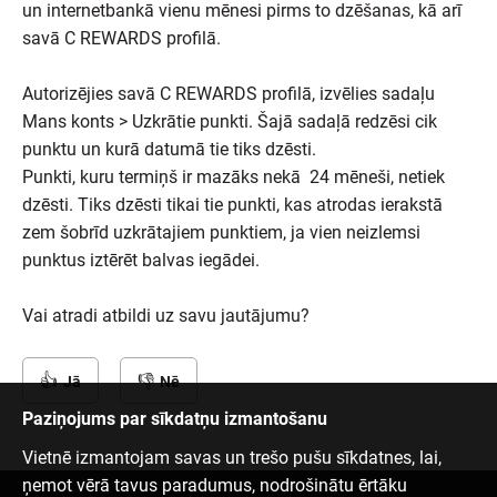
un internetbankā vienu mēnesi pirms to dzēšanas, kā arī
savā C REWARDS profilā.
Autorizējies savā C REWARDS profilā, izvēlies sadaļu
Mans konts > Uzkrātie punkti. Šajā sadaļā redzēsi cik
punktu un kurā datumā tie tiks dzēsti.
Punkti, kuru termiņš ir mazāks nekā 24 mēneši, netiek
dzēsti. Tiks dzēsti tikai tie punkti, kas atrodas ierakstā
zem šobrīd uzkrātajiem punktiem, ja vien neizlemsi
punktus iztērēt balvas iegādei.
Vai atradi atbildi uz savu jautājumu?
Jā
Nē
Paziņojums par sīkdatņu izmantošanu
Vietnē izmantojam savas un trešo pušu sīkdatnes, lai,
ņemot vērā tavus paradumus, nodrošinātu ērtāku