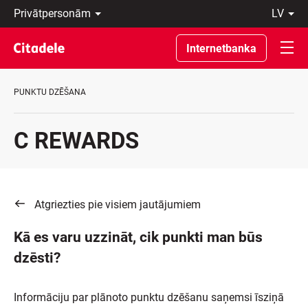
Privātpersonām
lv
Uzņēmumiem
Latviski
Private
По-
Internetbanka
Banking
русски
Par
In
banku
English
PUNKTU DZĒŠANA
C
REWARDS
C REWARDS
Atgriezties pie visiem jautājumiem
Kā es varu uzzināt, cik punkti man būs
dzēsti?
Informāciju par plānoto punktu dzēšanu saņemsi īsziņā