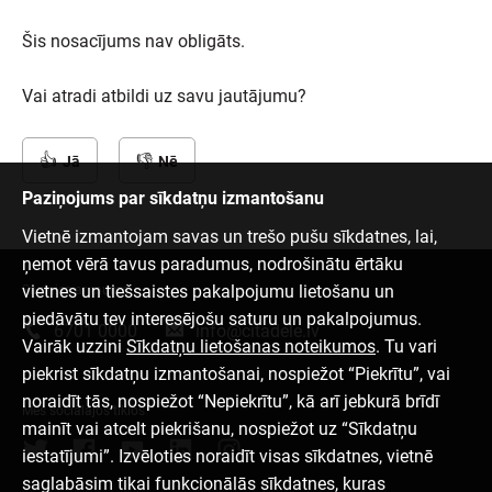
Šis nosacījums nav obligāts.
Vai atradi atbildi uz savu jautājumu?
Jā
Nē
Paziņojums par sīkdatņu izmantošanu
Vietnē izmantojam savas un trešo pušu sīkdatnes, lai,
ņemot vērā tavus paradumus, nodrošinātu ērtāku
vietnes un tiešsaistes pakalpojumu lietošanu un
Sazinies ar mums
piedāvātu tev interesējošu saturu un pakalpojumus.
6701 0000
info@citadele.lv
Vairāk uzzini
Sīkdatņu lietošanas noteikumos
. Tu vari
piekrist sīkdatņu izmantošanai, nospiežot “Piekrītu”, vai
noraidīt tās, nospiežot “Nepiekrītu”, kā arī jebkurā brīdī
Mēs sociālajos tīklos
mainīt vai atcelt piekrišanu, nospiežot uz “Sīkdatņu
iestatījumi”. Izvēloties noraidīt visas sīkdatnes, vietnē
saglabāsim tikai funkcionālās sīkdatnes, kuras