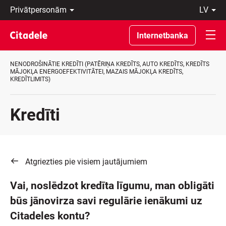
Privātpersonām
lv
Uzņēmumiem
Latviski
Private
По-
Internetbanka
Banking
русски
Par
In
banku
English
NENODROŠINĀTIE KREDĪTI (PATĒRIŅA KREDĪTS, AUTO KREDĪTS, KREDĪTS
C
MĀJOKĻA ENERGOEFEKTIVITĀTEI, MAZAIS MĀJOKĻA KREDĪTS,
KREDĪTLIMITS)
REWARDS
Kredīti
Atgriezties pie visiem jautājumiem
Vai, noslēdzot kredīta līgumu, man obligāti
būs jānovirza savi regulārie ienākumi uz
Citadeles kontu?