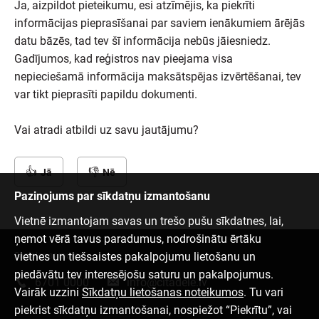
Ja, aizpildot pieteikumu, esi atzīmējis, ka piekrīti
informācijas pieprasīšanai par saviem ienākumiem ārējās
datu bāzēs, tad tev šī informācija nebūs jāiesniedz.
Gadījumos, kad reģistros nav pieejama visa
nepieciešamā informācija maksātspējas izvērtēšanai, tev
var tikt pieprasīti papildu dokumenti.
Vai atradi atbildi uz savu jautājumu?
Jā
Nē
Paziņojums par sīkdatņu izmantošanu
Vietnē izmantojam savas un trešo pušu sīkdatnes, lai,
ņemot vērā tavus paradumus, nodrošinātu ērtāku
vietnes un tiešsaistes pakalpojumu lietošanu un
Sazinies ar mums
piedāvātu tev interesējošu saturu un pakalpojumus.
6701 0000
info@citadele.lv
Vairāk uzzini
Sīkdatņu lietošanas noteikumos
. Tu vari
piekrist sīkdatņu izmantošanai, nospiežot “Piekrītu”, vai