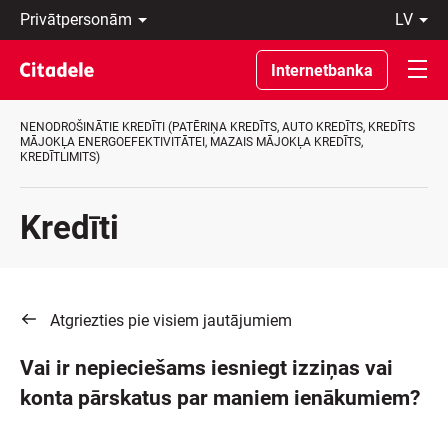
Privātpersonām
lv
Uzņēmumiem
Latviski
Private
По-
Internetbanka
Banking
русски
Par
In
banku
English
NENODROŠINĀTIE KREDĪTI (PATĒRIŅA KREDĪTS, AUTO KREDĪTS, KREDĪTS
C
MĀJOKĻA ENERGOEFEKTIVITĀTEI, MAZAIS MĀJOKĻA KREDĪTS,
KREDĪTLIMITS)
REWARDS
Kredīti
Atgriezties pie visiem jautājumiem
Vai ir nepieciešams iesniegt izziņas vai
konta pārskatus par maniem ienākumiem?