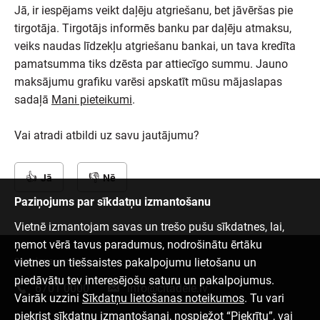
Jā, ir iespējams veikt daļēju atgriešanu, bet jāvēršas pie
tirgotāja. Tirgotājs informēs banku par daļēju atmaksu,
veiks naudas līdzekļu atgriešanu bankai, un tava kredīta
pamatsumma tiks dzēsta par attiecīgo summu. Jauno
maksājumu grafiku varēsi apskatīt mūsu mājaslapas
sadaļā
Mani pieteikumi
.
Vai atradi atbildi uz savu jautājumu?
Jā
Nē
Paziņojums par sīkdatņu izmantošanu
Vietnē izmantojam savas un trešo pušu sīkdatnes, lai,
ņemot vērā tavus paradumus, nodrošinātu ērtāku
vietnes un tiešsaistes pakalpojumu lietošanu un
Sazinies ar mums
piedāvātu tev interesējošu saturu un pakalpojumus.
6701 0000
info@citadele.lv
Vairāk uzzini
Sīkdatņu lietošanas noteikumos
. Tu vari
piekrist sīkdatņu izmantošanai, nospiežot “Piekrītu”, vai