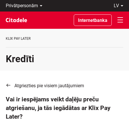
Privātpersonām
lv
Uzņēmumiem
Latviski
Private
По-
Internetbanka
Banking
русски
Par
In
banku
English
KLIX PAY LATER
C
REWARDS
Kredīti
Atgriezties pie visiem jautājumiem
Vai ir iespējams veikt daļēju preču
atgriešanu, ja tās iegādātas ar Klix Pay
Later?