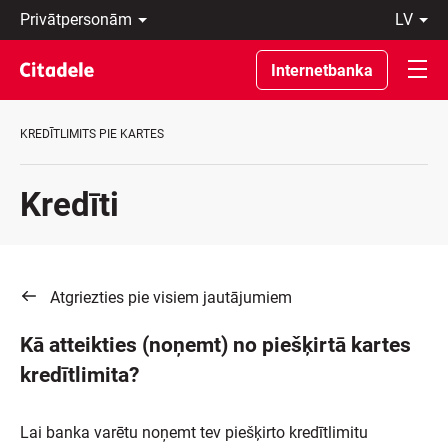
Privātpersonām
lv
Uzņēmumiem
Latviski
Private
По-
Internetbanka
Banking
русски
Par
In
banku
English
KREDĪTLIMITS PIE KARTES
C
REWARDS
Kredīti
Atgriezties pie visiem jautājumiem
Kā atteikties (noņemt) no piešķirtā kartes
kredītlimita?
Lai banka varētu noņemt tev piešķirto kredītlimitu