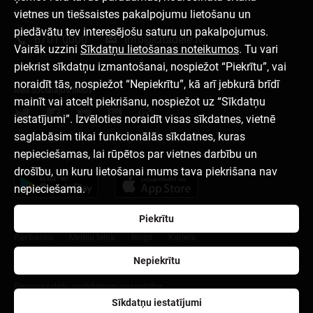
vietnes un tiešsaistes pakalpojumu lietošanu un
Sazinies ar mums
piedāvātu tev interesējošu saturu un pakalpojumus.
6701 0000
info@citadele.lv
Vairāk uzzini
Sīkdatņu lietošanas noteikumos
. Tu vari
piekrist sīkdatņu izmantošanai, nospiežot “Piekrītu”, vai
noraidīt tās, nospiežot “Nepiekrītu”, kā arī jebkurā brīdī
Mēs sociālajos tīklos
mainīt vai atcelt piekrišanu, nospiežot uz “Sīkdatņu
iestatījumi”. Izvēloties noraidīt visas sīkdatnes, vietnē
saglabāsim tikai funkcionālās sīkdatnes, kuras
nepieciešamas, lai rūpētos par vietnes darbību un
Lejupielādēt aplikāciju
drošību, un kuru lietošanai mums tava piekrišana nav
nepieciešama.
Piekrītu
Par banku
Mediju telpa
Blogs
Karjera
Nepiekrītu
Lietošanas noteikumi
Sīkdatņu iestatījumi
Personas datu apstrāde un aizsardzība
Sīkdatņu iestatījumi
citadele.ee
citadele.lt
Developers Portal (PSD2)