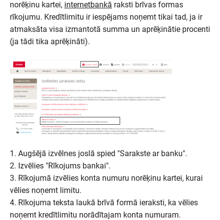
norēķinu kartei,
internetbankā
raksti brīvas formas
rīkojumu. Kredītlimitu ir iespējams noņemt tikai tad, ja ir
atmaksāta visa izmantotā summa un aprēķinātie procenti
(ja tādi tika aprēķināti).
1. Augšējā izvēlnes joslā spied "Sarakste ar banku".
2. Izvēlies "Rīkojums bankai".
3. Rīkojumā izvēlies konta numuru norēķinu kartei, kurai
vēlies noņemt limitu.
4. Rīkojuma teksta laukā brīvā formā ieraksti, ka vēlies
noņemt kredītlimitu norādītajam konta numuram.