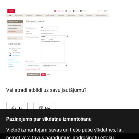
Vai atradi atbildi uz savu jautājumu?
Jā
Nē
Paziņojums par sīkdatņu izmantošanu
Vietnē izmantojam savas un trešo pušu sīkdatnes, lai,
ņemot vērā tavus paradumus, nodrošinātu ērtāku