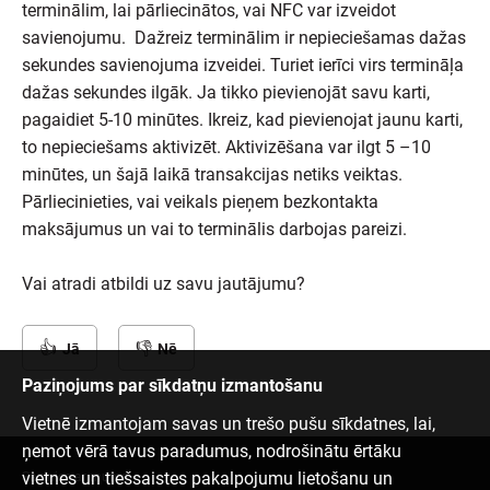
terminālim, lai pārliecinātos, vai NFC var izveidot
savienojumu. Dažreiz terminālim ir nepieciešamas dažas
sekundes savienojuma izveidei. Turiet ierīci virs termināļa
dažas sekundes ilgāk. Ja tikko pievienojāt savu karti,
pagaidiet 5-10 minūtes. Ikreiz, kad pievienojat jaunu karti,
to nepieciešams aktivizēt. Aktivizēšana var ilgt 5 –10
minūtes, un šajā laikā transakcijas netiks veiktas.
Pārliecinieties, vai veikals pieņem bezkontakta
maksājumus un vai to terminālis darbojas pareizi.
Vai atradi atbildi uz savu jautājumu?
Jā
Nē
Paziņojums par sīkdatņu izmantošanu
Vietnē izmantojam savas un trešo pušu sīkdatnes, lai,
ņemot vērā tavus paradumus, nodrošinātu ērtāku
vietnes un tiešsaistes pakalpojumu lietošanu un
Sazinies ar mums