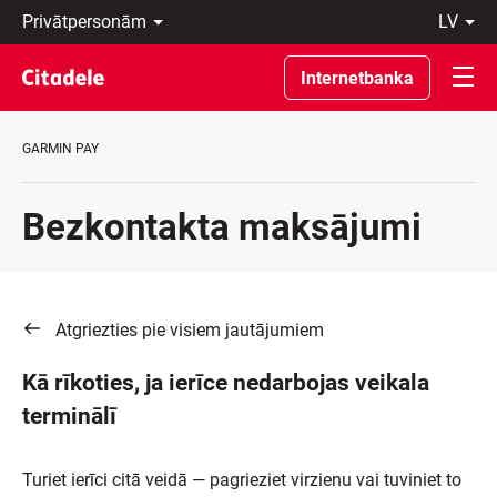
Privātpersonām
lv
Uzņēmumiem
Latviski
Private
По-
Internetbanka
Banking
русски
Par
In
banku
English
GARMIN PAY
C
REWARDS
Bezkontakta maksājumi
Atgriezties pie visiem jautājumiem
Kā rīkoties, ja ierīce nedarbojas veikala
terminālī
Turiet ierīci citā veidā — pagrieziet virzienu vai tuviniet to