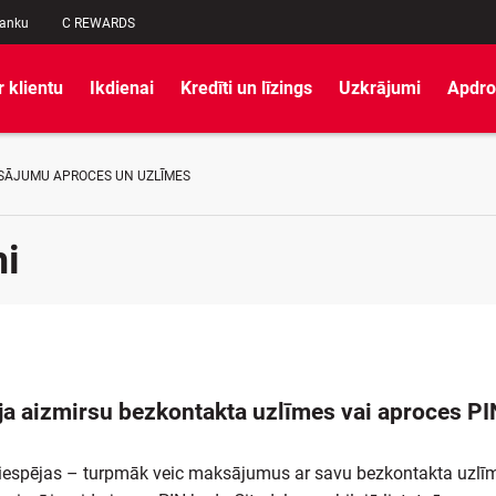
banku
C REWARDS
r klientu
Ikdienai
Kredīti un līzings
Uzkrājumi
Apdro
ĀJUMU APROCES UN UZLĪMES
i
, ja aizmirsu bezkontakta uzlīmes vai aproces P
s iespējas – turpmāk veic maksājumus ar savu bezkontakta uzlīm