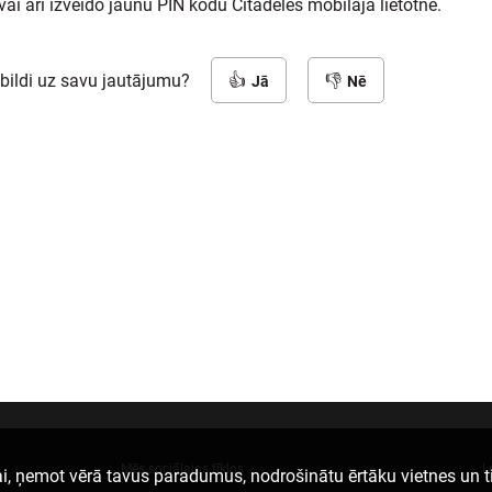
vai arī izveido jaunu PIN kodu Citadeles mobilajā lietotnē.
tbildi uz savu jautājumu?
Jā
Nē
Mēs sociālajos tīklos
L
i, ņemot vērā tavus paradumus, nodrošinātu ērtāku vietnes un t