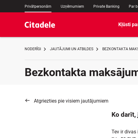
Privātpersonām
Uzņēmumiem
Private Banking
Par 
Kļūsti pa
NODERĪGI
JAUTĀJUMI UN ATBILDES
BEZKONTAKTA MAKS
Bezkontakta maksājum
Atgriezties pie visiem jautājumiem
Ko darīt
Tev ir diva