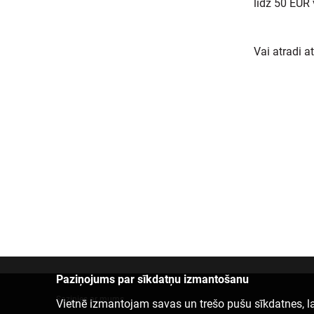
līdz 50 EUR 
Vai atradi a
Paziņojums par sīkdatņu izmantošanu
Sazinies ar mums
Vietnē izmantojam savas un trešo pušu sīkdatnes, la