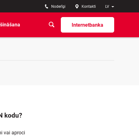
Noderīgi
Kontakti
LV
šināšana
Internetbanka
IN kodu?
i vai aproci