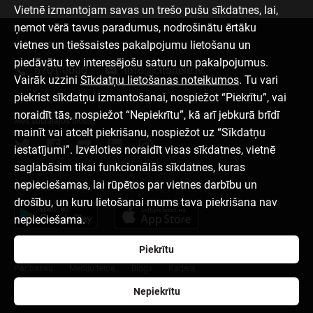
Vietnē izmantojam savas un trešo pušu sīkdatnes, lai,
ņemot vērā tavus paradumus, nodrošinātu ērtāku
vietnes un tiešsaistes pakalpojumu lietošanu un
Sazinies ar mums
piedāvātu tev interesējošu saturu un pakalpojumus.
6701 0000
info@citadele.lv
Vairāk uzzini
Sīkdatņu lietošanas noteikumos
. Tu vari
piekrist sīkdatņu izmantošanai, nospiežot “Piekrītu”, vai
noraidīt tās, nospiežot “Nepiekrītu”, kā arī jebkurā brīdī
Mēs sociālajos tīklos
mainīt vai atcelt piekrišanu, nospiežot uz “Sīkdatņu
iestatījumi”. Izvēloties noraidīt visas sīkdatnes, vietnē
saglabāsim tikai funkcionālās sīkdatnes, kuras
nepieciešamas, lai rūpētos par vietnes darbību un
Lejupielādēt aplikāciju
drošību, un kuru lietošanai mums tava piekrišana nav
nepieciešama.
Piekrītu
Par banku
Mediju telpa
Blogs
Karjera
Nepiekrītu
Lietošanas noteikumi
Sīkdatņu iestatījumi