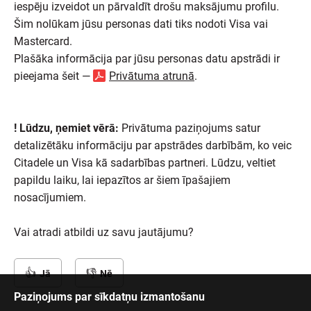
iespēju izveidot un pārvaldīt drošu maksājumu profilu.
Šim nolūkam jūsu personas dati tiks nodoti Visa vai
Mastercard.
Plašāka informācija par jūsu personas datu apstrādi ir
pieejama šeit —
Privātuma atrunā
.
! Lūdzu, ņemiet vērā:
Privātuma paziņojums satur
detalizētāku informāciju par apstrādes darbībām, ko veic
Citadele un Visa kā sadarbības partneri. Lūdzu, veltiet
papildu laiku, lai iepazītos ar šiem īpašajiem
nosacījumiem.
Vai atradi atbildi uz savu jautājumu?
Jā
Nē
Paziņojums par sīkdatņu izmantošanu