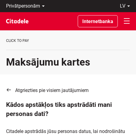
Privātpersonām
lv
Uzņēmumiem
Latviski
Private
По-
Internetbanka
Banking
русски
Par
In
banku
English
CLICK TO PAY
C
REWARDS
Maksājumu kartes
Atgriezties pie visiem jautājumiem
Kādos apstākļos tiks apstrādāti mani
personas dati?
Citadele apstrādās jūsu personas datus, lai nodrošinātu