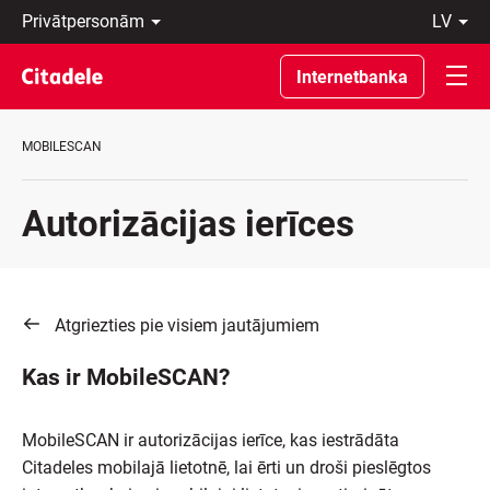
Privātpersonām
lv
Uzņēmumiem
Latviski
Private
По-
Internetbanka
Banking
русски
Par
In
banku
English
MOBILESCAN
C
REWARDS
Autorizācijas ierīces
Atgriezties pie visiem jautājumiem
Kas ir MobileSCAN?
MobileSCAN ir autorizācijas ierīce, kas iestrādāta
Citadeles mobilajā lietotnē, lai ērti un droši pieslēgtos