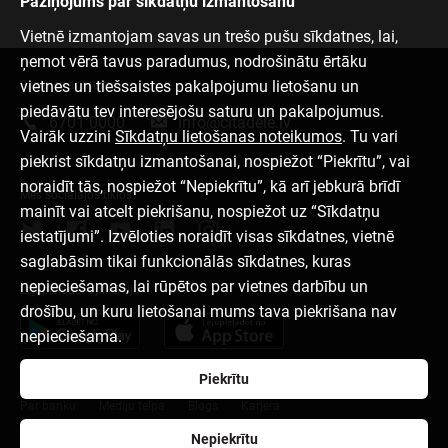
Paziņojums par sīkdatņu izmantošanu
Vietnē izmantojam savas un trešo pušu sīkdatnes, lai,
ņemot vērā tavus paradumus, nodrošinātu ērtāku
vietnes un tiešsaistes pakalpojumu lietošanu un
Sazinies ar mums
piedāvātu tev interesējošu saturu un pakalpojumus.
6701 0000
info@citadele.lv
Vairāk uzzini
Sīkdatņu lietošanas noteikumos
. Tu vari
piekrist sīkdatņu izmantošanai, nospiežot “Piekrītu”, vai
noraidīt tās, nospiežot “Nepiekrītu”, kā arī jebkurā brīdī
Mēs sociālajos tīklos
mainīt vai atcelt piekrišanu, nospiežot uz “Sīkdatņu
iestatījumi”. Izvēloties noraidīt visas sīkdatnes, vietnē
saglabāsim tikai funkcionālās sīkdatnes, kuras
nepieciešamas, lai rūpētos par vietnes darbību un
Lejupielādēt aplikāciju
drošību, un kuru lietošanai mums tava piekrišana nav
nepieciešama.
Piekrītu
Par banku
Mediju telpa
Blogs
Karjera
Nepiekrītu
Lietošanas noteikumi
Sīkdatņu iestatījumi