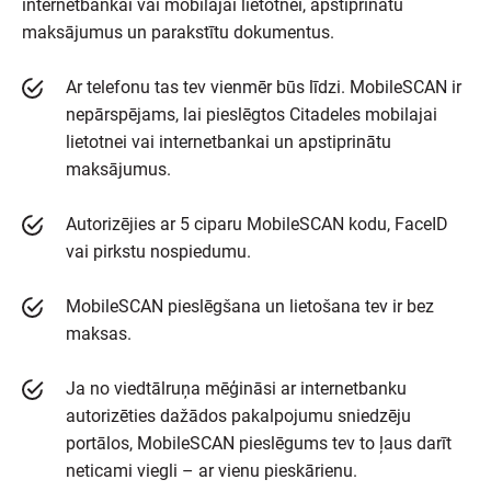
internetbankai vai mobilajai lietotnei, apstiprinātu
maksājumus un parakstītu dokumentus.
Ar telefonu tas tev vienmēr būs līdzi. MobileSCAN ir
nepārspējams, lai pieslēgtos Citadeles mobilajai
lietotnei vai internetbankai un apstiprinātu
maksājumus.
Autorizējies ar 5 ciparu MobileSCAN kodu, FaceID
vai pirkstu nospiedumu.
MobileSCAN pieslēgšana un lietošana tev ir bez
maksas.
Ja no viedtālruņa mēģināsi ar internetbanku
autorizēties dažādos pakalpojumu sniedzēju
portālos, MobileSCAN pieslēgums tev to ļaus darīt
neticami viegli – ar vienu pieskārienu.