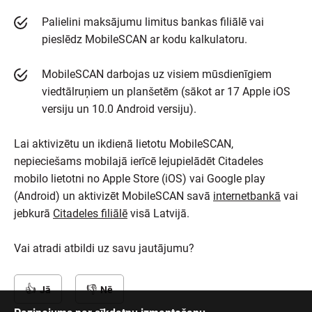
Palielini maksājumu limitus bankas filiālē vai
pieslēdz MobileSCAN ar kodu kalkulatoru.
MobileSCAN darbojas uz visiem mūsdienīgiem
viedtālruņiem un planšetēm (sākot ar 17 Apple iOS
versiju un 10.0 Android versiju).
Lai aktivizētu un ikdienā lietotu MobileSCAN,
nepieciešams mobilajā ierīcē lejupielādēt Citadeles
mobilo lietotni no Apple Store (iOS) vai Google play
(Android) un aktivizēt MobileSCAN savā
internetbankā
vai
jebkurā
Citadeles filiālē
visā Latvijā.
Vai atradi atbildi uz savu jautājumu?
Jā
Nē