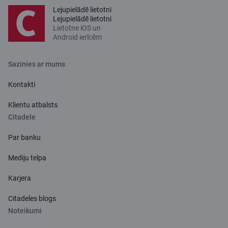
Lejupielādē lietotni
Lejupielādē lietotni
Lietotne iOS un
Android ierīcēm
Sazinies ar mums
Kontakti
Klientu atbalsts
Citadele
Par banku
Mediju telpa
Karjera
Citadeles blogs
Noteikumi