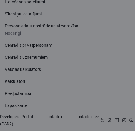
Lietošanas noteikumi
Sīkdatņu iestatījumi
Personas datu apstrāde un aizsardzība
Noderīgi
Cenrādis privātpersonām
Cenrādis uzņēmumiem
Valūtas kalkulators
Kalkulatori
Piekļūstamība
Lapas karte
Developers Portal
citadele.lt
citadele.ee
(PSD2)