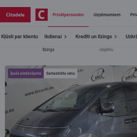
Privātpersonām
Uzņēmumiem
Pri
Kļūsti par klientu
Ikdienai
Kredīti un līzings
Uzkrā
Privātpersonām
Auto
Pārdodam
Informācija par
līzings
objektu
Īpašs piedāvājums
Samazināta cena