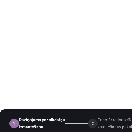
Paziņojums par sīkdatņu
Par mārketinga sī
1
2
izmantošanu
kreditēšanas paka