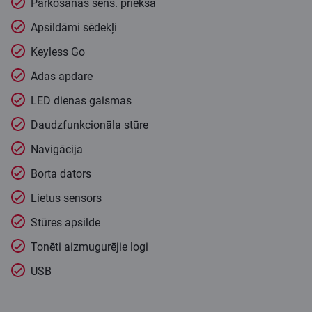
Parkošanās sens. priekšā
Apsildāmi sēdekļi
Keyless Go
Ādas apdare
LED dienas gaismas
Daudzfunkcionāla stūre
Navigācija
Borta dators
Lietus sensors
Stūres apsilde
Tonēti aizmugurējie logi
USB