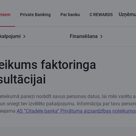
Uzņēm
miem
Private Banking
Par banku
C REWARDS
kalpojumi
Finansēšana
kums faktoringa konsultācijai
eikums faktoringa
ultācijai
teikumā pareizi norādīt savus personas datus, lai mēs varētu ar
 un sniegt tev izvēlēto pakalpojumu. Informācija par tavu perso
pieejama
AS “Citadele banka” Privātuma aizsardzības noteikumo