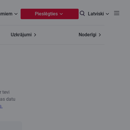
umiem
Pieslēgties
Latviski
Uzkrājumi
Noderīgi
 tevi
nas datu
s.