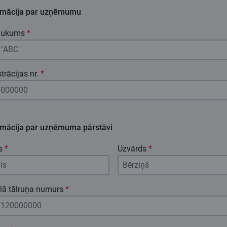
rmācija par uzņēmumu
aukums
*
trācijas nr.
*
rmācija par uzņēmuma pārstāvi
s
*
Uzvārds
*
lā tālruņa numurs
*