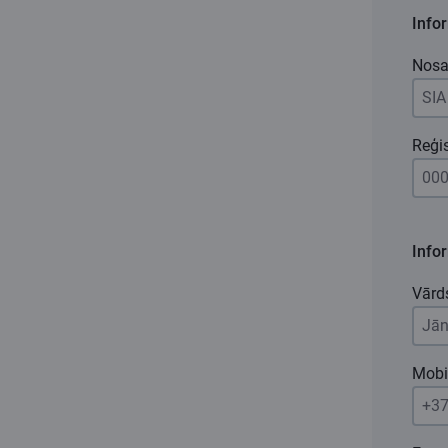
Info
Nos
Reģis
Info
Vārd
Mobi