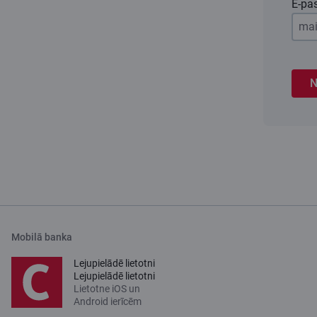
E-pa
N
Mobilā banka
Lejupielādē lietotni
Lejupielādē lietotni
Lietotne iOS un
Android ierīcēm