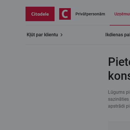
Privātpersonām
Uzņēmu
Kļūt par klientu
Ikdienas pa
Uzņēmumiem
Tirdzniecības finansēšana
Pietei
Piet
kons
Lūgums pie
sazināties
apstrādi 