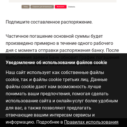
Подпишите составленное распоряжение.
Частичное погашение основной суммы будет
произведено примерно в течение одного рабочего
дня с момента отправки распоряжения банку. После
выполнения заявки Банк обновит График погашения
Уведомление об использовании файлов cookie
кредита с меньшим ежемесячным платежом.
Наш сайт использует как собственные файлы
Нашли ответ на свой вопрос?
cookie, так и файлы cookie третьих лиц. Данные
файлы cookie дают нам возможность лучше
понимать ваши предпочтения, помогая сделать
Да
Нет
использование сайта и онлайн-услуг более удобным
для вас, а также позволяют предлагать
отвечающие вашим интересам сервисы и
информацию. Подробнее в
Правилах использования