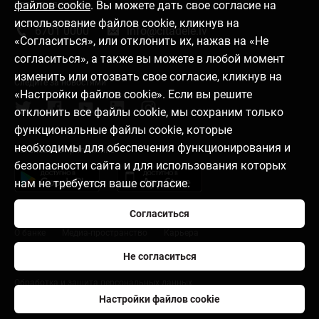
файлов cookie
. Вы можете дать свое согласие на
Связаться с нами
использование файлов cookie, кликнув на
6701 0000
info@citadele.lv
«Согласиться», или отклонить их, нажав на «Не
согласиться», а также вы можете в любой момент
изменить или отозвать свое согласие, кликнув на
Следите за новостями
«Настройки файлов cookie». Если вы решите
отклонить все файлы cookie, мы сохраним только
функциональные файлы cookie, которые
необходимы для обеспечения функционирования и
Установить приложение
безопасности сайта и для использования которых
нам не требуется ваше согласие.
Согласиться
О банке
Медиа-пространство
Карьера
Не согласиться
Правила пользования
Настройки файлов cookie
Обработка и защита персональных данных
Настройки файлов cookie
citadele.lt
citadele.ee
Developers Portal (PSD2)