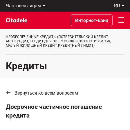
Частным
ru
лицам
Latviski
Предприятиям
По-
Интернет-банк
Private
русски
Banking
In
О
English
НЕОБЕСПЕЧЕННЫЕ КРЕДИТЫ (ПОТРЕБИТЕЛЬСКИЙ КРЕДИТ,
банке
АВТОКРЕДИТ, КРЕДИТ ДЛЯ ЭНЕРГОЭФФЕКТИВНОСТИ ЖИЛЬЯ,
МАЛЫЙ ЖИЛИЩНЫЙ КРЕДИТ, КРЕДИТНЫЙ ЛИМИТ)
C
REWARDS
Кредиты
Вернуться ко всем вопросам
Досрочное частичное погашение
кредита