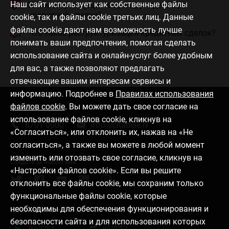
Наш сайт использует как собственные файлы
Каковы преимущества реструктуризации
кредитной сделки?
cookie, так и файлы cookie третьих лиц. Данные
файлы cookie дают нам возможность лучше
Что такое реструктуризация кредитных сделок?
понимать ваши предпочтения, помогая сделать
использование сайта и онлайн-услуг более удобным
для вас, а также позволяют предлагать
отвечающие вашим интересам сервисы и
информацию. Подробнее в
Правилах использования
файлов cookie
. Вы можете дать свое согласие на
Связаться с нами
использование файлов cookie, кликнув на
6701 0000
info@citadele.lv
«Согласиться», или отклонить их, нажав на «Не
согласиться», а также вы можете в любой момент
изменить или отозвать свое согласие, кликнув на
Следите за новостями
«Настройки файлов cookie». Если вы решите
отклонить все файлы cookie, мы сохраним только
функциональные файлы cookie, которые
необходимы для обеспечения функционирования и
Установить приложение
безопасности сайта и для использования которых