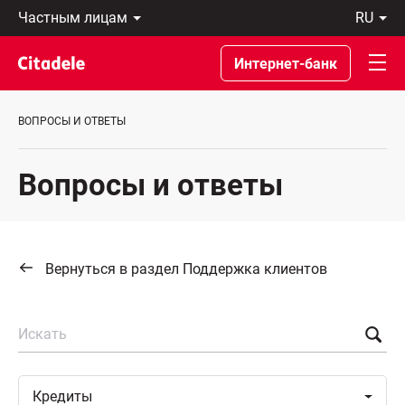
Частным
ru
лицам
Latviski
Предприятиям
По-
Интернет-банк
Private
русски
Banking
In
О
English
ВОПРОСЫ И ОТВЕТЫ
банке
C
REWARDS
Вопросы и ответы
Вернуться в раздел Поддержка клиентов
Искать
Toggle
Кредиты