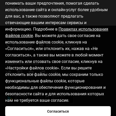
понимать ваши предпочтения, помогая сделать
Да
Нет
использование сайта и онлайн-услуг более удобным
для вас, а также позволяют предлагать
отвечающие вашим интересам сервисы и
информацию. Подробнее в
Правилах использования
файлов cookie
. Вы можете дать свое согласие на
Связаться с нами
использование файлов cookie, кликнув на
6701 0000
info@citadele.lv
«Согласиться», или отклонить их, нажав на «Не
согласиться», а также вы можете в любой момент
изменить или отозвать свое согласие, кликнув на
Следите за новостями
«Настройки файлов cookie». Если вы решите
отклонить все файлы cookie, мы сохраним только
функциональные файлы cookie, которые
необходимы для обеспечения функционирования и
Установить приложение
безопасности сайта и для использования которых
нам не требуется ваше согласие.
Согласиться