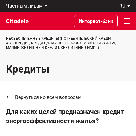
Частным
ru
лицам
Latviski
Предприятиям
По-
Интернет-банк
Private
русски
Banking
In
О
English
НЕОБЕСПЕЧЕННЫЕ КРЕДИТЫ (ПОТРЕБИТЕЛЬСКИЙ КРЕДИТ,
банке
АВТОКРЕДИТ, КРЕДИТ ДЛЯ ЭНЕРГОЭФФЕКТИВНОСТИ ЖИЛЬЯ,
МАЛЫЙ ЖИЛИЩНЫЙ КРЕДИТ, КРЕДИТНЫЙ ЛИМИТ)
C
REWARDS
Кредиты
Вернуться ко всем вопросам
Для каких целей предназначен кредит
энергоэффективности жилья?