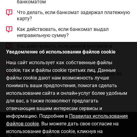
банкоматом
Что делать, если банкомат задержал платежную
карту?
Как действовать, если банкомат выдал
неправильную сумму?
Как действовать, если деньги застряли в
Уведомление об использовании файлов cookie
банкомате?
Наш сайт использует как собственные файлы
Оплата счетов в банкомате
cookie, так и файлы cookie третьих лиц. Данные
Что делать, если банкомат задержал одну из
файлы cookie дают нам возможность лучше
купюр?
понимать ваши предпочтения, помогая сделать
использование сайта и онлайн-услуг более удобным
для вас, а также позволяют предлагать
отвечающие вашим интересам сервисы и
информацию. Подробнее в
Правилах использования
файлов cookie
. Вы можете дать свое согласие на
Связаться с нами
использование файлов cookie, кликнув на
6701 0000
info@citadele.lv