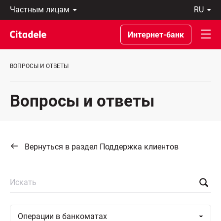
Частным
ru
лицам
Latviski
Предприятиям
По-
Интернет-банк
Private
русски
Banking
In
О
English
ВОПРОСЫ И ОТВЕТЫ
банке
C
REWARDS
Вопросы и ответы
Вернуться в раздел Поддержка клиентов
Искать
Toggle
Операции в
банкоматах