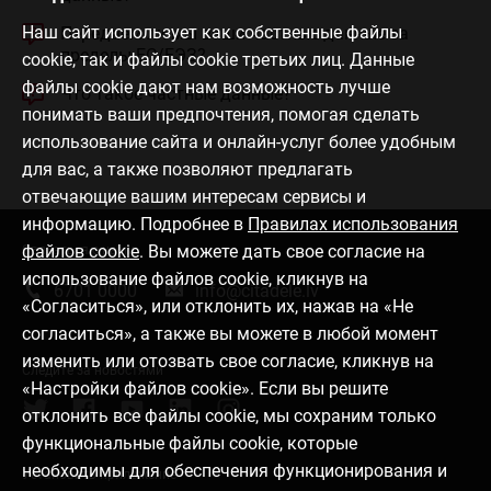
Наш сайт использует как собственные файлы
Передаем ли мы ваши частные данные за
пределы ЕС/ЕЭЗ?
cookie, так и файлы cookie третьих лиц. Данные
файлы cookie дают нам возможность лучше
Что такое частные данные?
понимать ваши предпочтения, помогая сделать
использование сайта и онлайн-услуг более удобным
для вас, а также позволяют предлагать
отвечающие вашим интересам сервисы и
информацию. Подробнее в
Правилах использования
файлов cookie
. Вы можете дать свое согласие на
Связаться с нами
использование файлов cookie, кликнув на
6701 0000
info@citadele.lv
«Согласиться», или отклонить их, нажав на «Не
согласиться», а также вы можете в любой момент
изменить или отозвать свое согласие, кликнув на
Следите за новостями
«Настройки файлов cookie». Если вы решите
отклонить все файлы cookie, мы сохраним только
функциональные файлы cookie, которые
необходимы для обеспечения функционирования и
Установить приложение