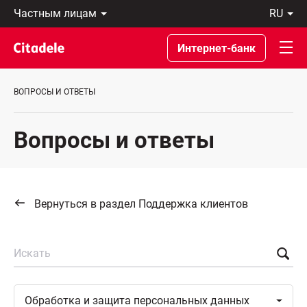
Частным
ru
лицам
Latviski
Предприятиям
По-
Интернет-банк
Private
русски
Banking
In
О
English
ВОПРОСЫ И ОТВЕТЫ
банке
C
REWARDS
Вопросы и ответы
Вернуться в раздел Поддержка клиентов
Искать
Toggle
Обработка и защита персональных
данных