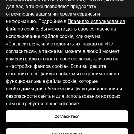
для вас, а также позволяют предлагать
отвечающие вашим интересам сервисы и
информацию. Подробнее в
Правилах использования
файлов cookie
. Вы можете дать свое согласие на
Связаться с нами
использование файлов cookie, кликнув на
6701 0000
info@citadele.lv
«Согласиться», или отклонить их, нажав на «Не
согласиться», а также вы можете в любой момент
изменить или отозвать свое согласие, кликнув на
Следите за новостями
«Настройки файлов cookie». Если вы решите
отклонить все файлы cookie, мы сохраним только
функциональные файлы cookie, которые
необходимы для обеспечения функционирования и
Установить приложение
безопасности сайта и для использования которых
нам не требуется ваше согласие.
Согласиться
О банке
Медиа-пространство
Карьера