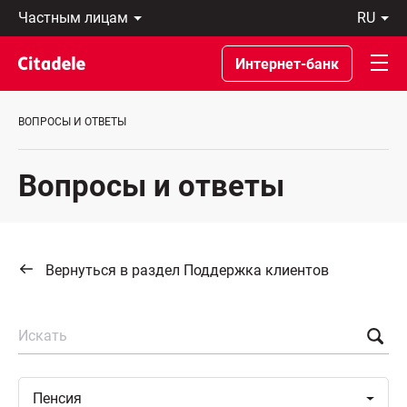
Частным
ru
лицам
Latviski
Предприятиям
По-
Интернет-банк
Private
русски
Banking
In
О
English
ВОПРОСЫ И ОТВЕТЫ
банке
C
REWARDS
Вопросы и ответы
Вернуться в раздел Поддержка клиентов
Искать
Toggle
Пенсия