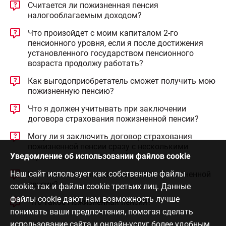
Считается ли пожизненная пенсия
налогооблагаемым доходом?
Что произойдет с моим капиталом 2-го
пенсионного уровня, если я после достижения
установленного государством пенсионного
возраста продолжу работать?
Как выгодоприобретатель сможет получить мою
пожизненную пенсию?
Что я должен учитывать при заключении
договора страхования пожизненной пенсии?
Могу ли я заключить договор страхования
пожизненной пенсии сразу с несколькими
Уведомление об использовании файлов cookie
страховыми компаниями?
Наш сайт использует как собственные файлы
Как поменять счет для получения Пожизненной
пенсии?
cookie, так и файлы cookie третьих лиц. Данные
файлы cookie дают нам возможность лучше
Что такое Пожизненная пенсия?
понимать ваши предпочтения, помогая сделать
использование сайта и онлайн-услуг более удобным