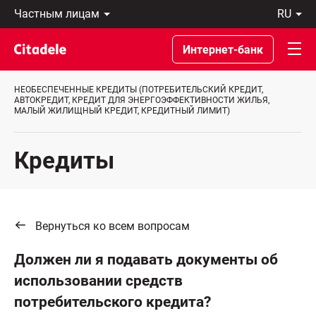
Частным
ru
лицам
Latviski
Предприятиям
По-
Интернет-банк
Private
русски
Banking
In
О
English
НЕОБЕСПЕЧЕННЫЕ КРЕДИТЫ (ПОТРЕБИТЕЛЬСКИЙ КРЕДИТ,
банке
АВТОКРЕДИТ, КРЕДИТ ДЛЯ ЭНЕРГОЭФФЕКТИВНОСТИ ЖИЛЬЯ,
МАЛЫЙ ЖИЛИЩНЫЙ КРЕДИТ, КРЕДИТНЫЙ ЛИМИТ)
C
REWARDS
Кредиты
Вернуться ко всем вопросам
Должен ли я подавать документы об
использовании средств
потребительского кредита?