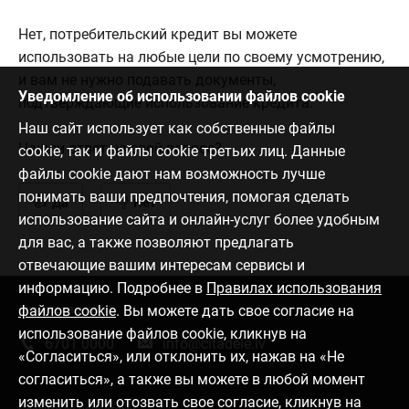
Нет, потребительский кредит вы можете
использовать на любые цели по своему усмотрению,
и вам не нужно подавать документы,
Уведомление об использовании файлов cookie
подтверждающие использование кредита.
Наш сайт использует как собственные файлы
Нашли ответ на свой вопрос?
cookie, так и файлы cookie третьих лиц. Данные
файлы cookie дают нам возможность лучше
понимать ваши предпочтения, помогая сделать
Да
Нет
использование сайта и онлайн-услуг более удобным
для вас, а также позволяют предлагать
отвечающие вашим интересам сервисы и
информацию. Подробнее в
Правилах использования
файлов cookie
. Вы можете дать свое согласие на
Связаться с нами
использование файлов cookie, кликнув на
6701 0000
info@citadele.lv
«Согласиться», или отклонить их, нажав на «Не
согласиться», а также вы можете в любой момент
изменить или отозвать свое согласие, кликнув на