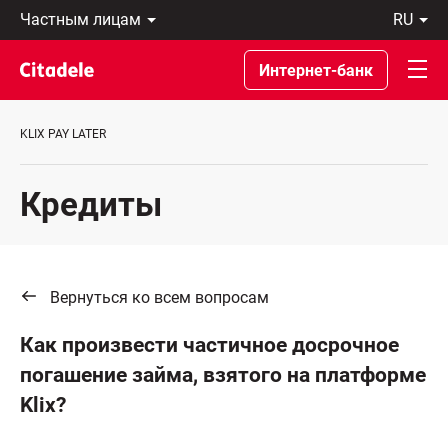
Частным
ru
лицам
Latviski
Предприятиям
По-
Интернет-банк
Private
русски
Banking
In
О
English
KLIX PAY LATER
банке
C
REWARDS
Кредиты
Вернуться ко всем вопросам
Как произвести частичное досрочное
погашение займа, взятого на платформе
Klix?