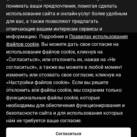
понимать ваши предпочтения, помогая сделать
Да
Нет
использование сайта и онлайн-услуг более удобным
для вас, а также позволяют предлагать
отвечающие вашим интересам сервисы и
информацию. Подробнее в
Правилах использования
файлов cookie
. Вы можете дать свое согласие на
Связаться с нами
использование файлов cookie, кликнув на
6701 0000
info@citadele.lv
«Согласиться», или отклонить их, нажав на «Не
согласиться», а также вы можете в любой момент
изменить или отозвать свое согласие, кликнув на
Следите за новостями
«Настройки файлов cookie». Если вы решите
отклонить все файлы cookie, мы сохраним только
функциональные файлы cookie, которые
необходимы для обеспечения функционирования и
Установить приложение
безопасности сайта и для использования которых
нам не требуется ваше согласие.
Согласиться