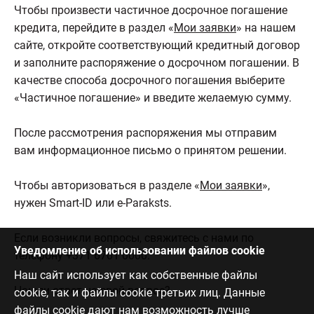
Чтобы произвести частичное досрочное погашение
кредита, перейдите в раздел «
Мои заявки
» на нашем
сайте, откройте соответствующий кредитный договор
и заполните распоряжение о досрочном погашении. В
качестве способа досрочного погашения выберите
«Частичное погашение» и введите желаемую сумму.
После рассмотрения распоряжения мы отправим
вам информационное письмо о принятом решении.
Чтобы авторизоваться в разделе «
Мои заявки
»,
нужен Smart-ID или e-Paraksts.
Если возникли вопросы, свяжитесь с нами по
Уведомление об использовании файлов cookie
телефону +371 6701 0000.
Наш сайт использует как собственные файлы
Нашли ответ на свой вопрос?
cookie, так и файлы cookie третьих лиц. Данные
файлы cookie дают нам возможность лучше