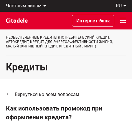
Частным
ru
лицам
Latviski
Предприятиям
По-
Интернет-банк
Private
русски
Banking
In
О
English
НЕОБЕСПЕЧЕННЫЕ КРЕДИТЫ (ПОТРЕБИТЕЛЬСКИЙ КРЕДИТ,
банке
АВТОКРЕДИТ, КРЕДИТ ДЛЯ ЭНЕРГОЭФФЕКТИВНОСТИ ЖИЛЬЯ,
МАЛЫЙ ЖИЛИЩНЫЙ КРЕДИТ, КРЕДИТНЫЙ ЛИМИТ)
C
REWARDS
Кредиты
Вернуться ко всем вопросам
Как использовать промокод при
оформлении кредита?