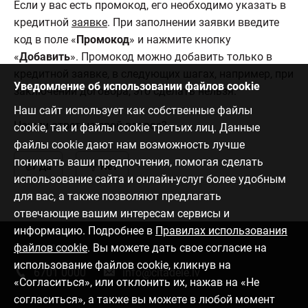
Если у вас есть промокод, его необходимо указать в
кредитной
заявке
. При заполнении заявки введите
код в поле «
Промокод
» и нажмите кнопку
«
Добавить
». Промокод можно добавить только в
кредитной заявке, в следующих шагах, например, при
Уведомление об использовании файлов cookie
заключении договора, это сделать нельзя.
Наш сайт использует как собственные файлы
Нашли ответ на свой вопрос?
cookie, так и файлы cookie третьих лиц. Данные
файлы cookie дают нам возможность лучше
понимать ваши предпочтения, помогая сделать
Да
Нет
использование сайта и онлайн-услуг более удобным
для вас, а также позволяют предлагать
отвечающие вашим интересам сервисы и
информацию. Подробнее в
Правилах использования
файлов cookie
. Вы можете дать свое согласие на
Связаться с нами
использование файлов cookie, кликнув на
6701 0000
info@citadele.lv
«Согласиться», или отклонить их, нажав на «Не
согласиться», а также вы можете в любой момент