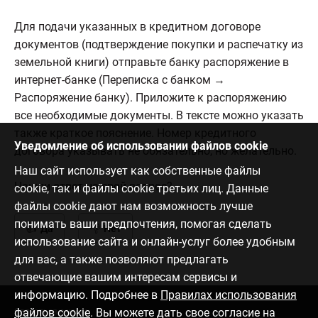
Для подачи указанных в кредитном договоре
документов (подтверждение покупки и распечатку из
земельной книги) отправьте банку распоряжение в
интернет-банке (Переписка с банком →
Распоряжение банку). Приложите к распоряжению
все необходимые документы. В тексте можно указать
также краткое пояснение. Номер кредитного
Уведомление об использовании файлов cookie
договора указывать не обязательно, но желательно.
Наш сайт использует как собственные файлы
Нашли ответ на свой вопрос?
cookie, так и файлы cookie третьих лиц. Данные
файлы cookie дают нам возможность лучше
понимать ваши предпочтения, помогая сделать
Да
Нет
использование сайта и онлайн-услуг более удобным
для вас, а также позволяют предлагать
отвечающие вашим интересам сервисы и
информацию. Подробнее в
Правилах использования
файлов cookie
. Вы можете дать свое согласие на
Связаться с нами