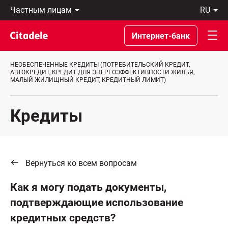
Частным
ru
лицам
Latviski
Предприятиям
По-
Интернет-банк
Private
русски
Banking
In
О
English
НЕОБЕСПЕЧЕННЫЕ КРЕДИТЫ (ПОТРЕБИТЕЛЬСКИЙ КРЕДИТ,
банке
АВТОКРЕДИТ, КРЕДИТ ДЛЯ ЭНЕРГОЭФФЕКТИВНОСТИ ЖИЛЬЯ,
МАЛЫЙ ЖИЛИЩНЫЙ КРЕДИТ, КРЕДИТНЫЙ ЛИМИТ)
C
REWARDS
Кредиты
Вернуться ко всем вопросам
Как я могу подать документы,
подтверждающие использование
кредитных средств?