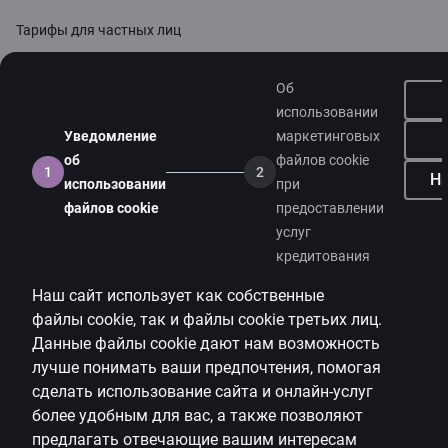
Тарифы для частных лиц
Тарифы для предприятий
Об
Калькулятор валют
использовании
Уведомление
маркетинговых
Калькуляторы
об
файлов cookie
1
2
На
использовании
при
Доступность
файлов cookie
предоставлении
Карта сайта
услуг
кредитования
Developers Portal
citadele.lt
citadele.ee
(PSD2)
Наш сайт использует как собственные
файлы
cookie
, так и файлы
cookie
третьих лиц.
Данные файлы
cookie
дают нам возможность
лучше понимать ваши предпочтения, помогая
сделать использование сайта и онлайн-услуг
более удобным для вас, а также позволяют
предлагать
отвечающие вашим интересам