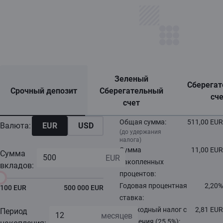
Зеленый
Сберега
Срочный депозит
Cберегательный
сч
счет
Общая сумма:
511,00 EUR
Валюта:
EUR
USD
(до удержания
налога)
Сумма
11,00 EUR
Сумма
накопленных
вкладов:
процентов:
Годовая процентная
2,20%
100 EUR
500 000 EUR
ставка:
Подоходный налог с
2,81 EUR
Период
населения (25,5%):