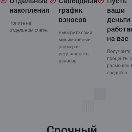
Отдельные
Свободный
Пусть
накопления
график
ваши
взносов
деньги
Копите на
работа
отдельном счете.
Выберите сами
на вас
минимальный
размер и
Получайте
регулярность
проценты 
взносов
размещён
средства.
Срочный