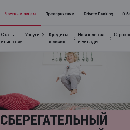
Частным лицaм
Предприятиям
Private Banking
О б
Стать
Услуги
Кредиты
Накопления
Страхо
Частным лицам
Сберегательный счет и Срочный депозит
клиентом
и лизинг
и вклады
СБЕРЕГАТЕЛЬНЫЙ