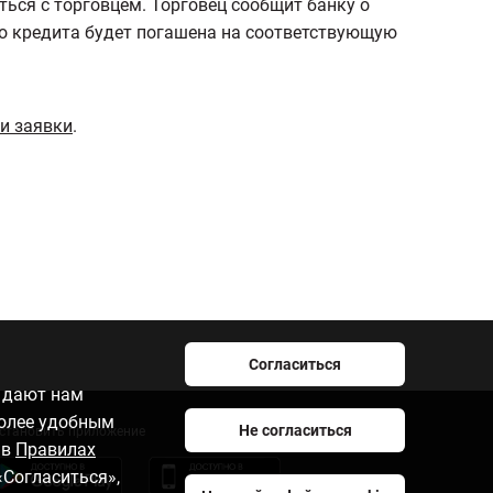
ться с торговцем. Торговец сообщит банку о
го кредита будет погашена на соответствующую
и заявки
.
Согласиться
e дают нам
более удобным
Не согласиться
становить приложение
 в
Правилах
«Согласиться»,