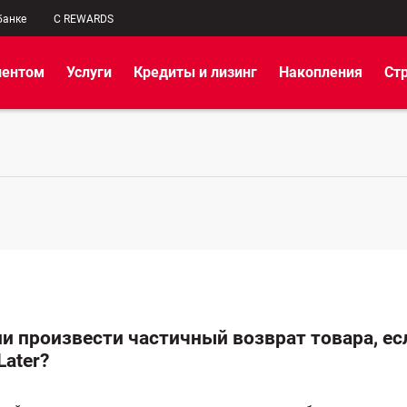
банке
C REWARDS
иентом
Услуги
Кредиты и лизинг
Накопления
Ст
и произвести частичный возврат товара, е
Later?