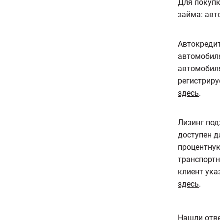
Для покупк
займа: авт
Автокредит
автомобиля
автомобиля
регистриру
здесь
.
Лизинг под
доступен д
процентную
транспортно
клиент ука
здесь
.
Нашли отве