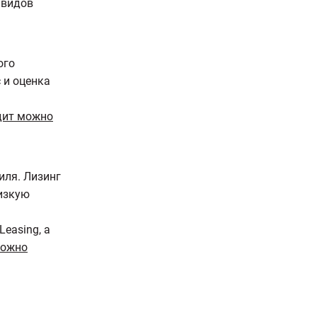
 видов
ого
 и оценка
ь
дит можно
иля. Лизинг
низкую
Leasing, а
можно