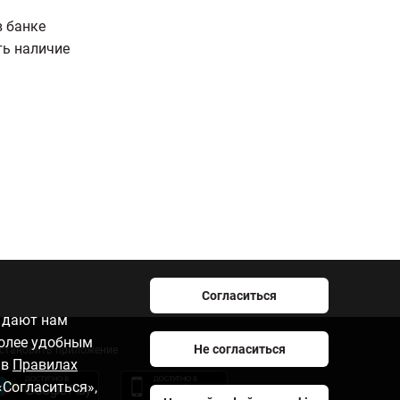
в банке
ть наличие
Согласиться
e дают нам
более удобным
Не согласиться
становить приложение
 в
Правилах
«Согласиться»,