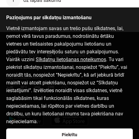
Uz lapas sākumu
Paziņojums par sīkdatņu izmantošanu
Vietnē izmantojam savas un trešo pušu sīkdatnes, lai,
ņemot vērā tavus paradumus, nodrošinātu ērtāku
vietnes un tiešsaistes pakalpojumu lietošanu un
Sazinies ar mums
piedāvātu tev interesējošu saturu un pakalpojumus.
6701 0000
info@citadele.lv
Vairāk uzzini
Sīkdatņu lietošanas noteikumos
. Tu vari
piekrist sīkdatņu izmantošanai, nospiežot “Piekrītu”, vai
noraidīt tās, nospiežot “Nepiekrītu”, kā arī jebkurā brīdī
Mēs sociālajos tīklos
mainīt vai atcelt piekrišanu, nospiežot uz “Sīkdatņu
iestatījumi”. Izvēloties noraidīt visas sīkdatnes, vietnē
saglabāsim tikai funkcionālās sīkdatnes, kuras
nepieciešamas, lai rūpētos par vietnes darbību un
Lejupielādēt aplikāciju
drošību, un kuru lietošanai mums tava piekrišana nav
nepieciešama.
Piekrītu