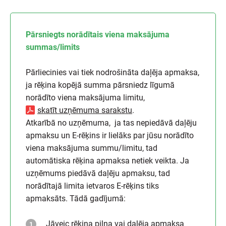
Pārsniegts norādītais viena maksājuma
summas/limits
Pārliecinies vai tiek nodrošināta daļēja apmaksa,
ja rēķina kopējā summa pārsniedz līgumā
norādīto viena maksājuma limitu,
skatīt uzņēmuma sarakstu
.
Atkarībā no uzņēmuma, ja tas nepiedāvā daļēju
apmaksu un E-rēķins ir lielāks par jūsu norādīto
viena maksājuma summu/limitu, tad
automātiska rēķina apmaksa netiek veikta. Ja
uzņēmums piedāvā daļēju apmaksu, tad
norādītajā limita ietvaros E-rēķins tiks
apmaksāts. Tādā gadījumā:
Jāveic rēķina pilna vai daļēja apmaksa