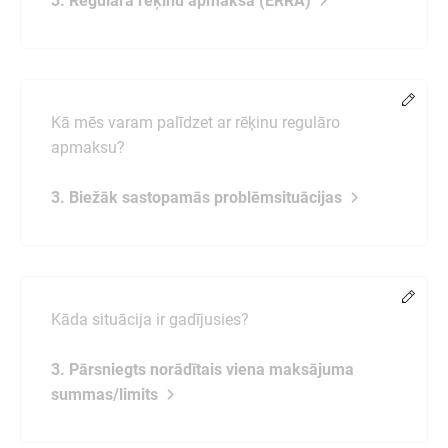
3. Regulārā rēķinu apmaksa (ERRA)
Chang
Kā mēs varam palīdzet ar rēķinu regulāro
apmaksu?
3. Biežāk sastopamās problēmsituācijas
Chang
Kāda situācija ir gadījusies?
3. Pārsniegts norādītais viena maksājuma
summas/limits