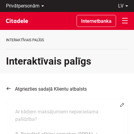
Privātpersonām
lv
Uzņēmumiem
Latviski
Private
По-
Internetbanka
Banking
русски
Par
In
banku
English
INTERAKTĪVAIS PALĪGS
C
REWARDS
Interaktīvais palīgs
Atgriezties sadaļā Klientu atbalsts
Chang
Ar kādiem maksājumiem nepieciešama
palīdzība?