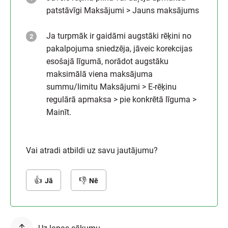
patstāvīgi Maksājumi > Jauns maksājums
Ja turpmāk ir gaidāmi augstāki rēķini no
pakalpojuma sniedzēja, jāveic korekcijas
esošajā līgumā, norādot augstāku
maksimālā viena maksājuma
summu/limitu Maksājumi > E-rēķinu
regulārā apmaksa > pie konkrētā līguma >
Mainīt.
Vai atradi atbildi uz savu jautājumu?
Jā
Nē