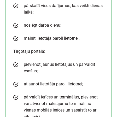
pārskatīt visus darījumus, kas veikti dienas
laikā;
noslēgt darba dienu;
mainīt lietotāja paroli lietotnei.
Tirgotāju portālā:
pievienot jaunus lietotājus un pārvaldīt
esošus;
atjaunot lietotāja paroli lietotnei;
pārvaldīt ierīces un termināļus, pievienot
vai atvienot maksājumu termināli no
vienas mobilās ierīces un sasaistīt to ar
citu ierīci;