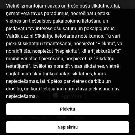
Vietnē izmantojam savas un trešo pušu sīkdatnes, lai,
ņemot vērā tavus paradumus, nodrošinātu ērtāku
vietnes un tiešsaistes pakalpojumu lietošanu un
Sazinies ar mums
piedāvātu tev interesējošu saturu un pakalpojumus.
6701 0000
info@citadele.lv
Vairāk uzzini
Sīkdatņu lietošanas noteikumos
. Tu vari
piekrist sīkdatņu izmantošanai, nospiežot “Piekrītu”, vai
noraidīt tās, nospiežot “Nepiekrītu”, kā arī jebkurā brīdī
Mēs sociālajos tīklos
mainīt vai atcelt piekrišanu, nospiežot uz “Sīkdatņu
iestatījumi”. Izvēloties noraidīt visas sīkdatnes, vietnē
saglabāsim tikai funkcionālās sīkdatnes, kuras
nepieciešamas, lai rūpētos par vietnes darbību un
Lejupielādēt aplikāciju
drošību, un kuru lietošanai mums tava piekrišana nav
nepieciešama.
Piekrītu
Par banku
Mediju telpa
Blogs
Karjera
Nepiekrītu
Lietošanas noteikumi
Sīkdatņu iestatījumi