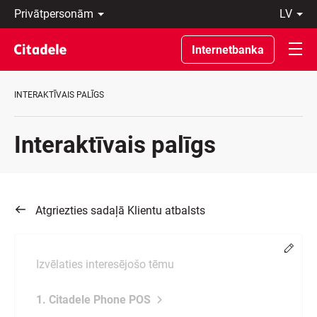
Privātpersonām
lv
Uzņēmumiem
Latviski
Private
По-
Internetbanka
Banking
русски
Par
In
banku
English
INTERAKTĪVAIS PALĪGS
C
REWARDS
Interaktīvais palīgs
Atgriezties sadaļā Klientu atbalsts
Chang
Izvēlaties interesējošo tēmu
1. Citadele Phone POS