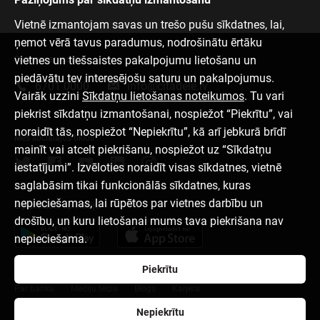
Vietnē izmantojam savas un trešo pušu sīkdatnes, lai,
ņemot vērā tavus paradumus, nodrošinātu ērtāku
vietnes un tiešsaistes pakalpojumu lietošanu un
Sazinies ar mums
piedāvātu tev interesējošu saturu un pakalpojumus.
6701 0000
info@citadele.lv
Vairāk uzzini
Sīkdatņu lietošanas noteikumos
. Tu vari
piekrist sīkdatņu izmantošanai, nospiežot “Piekrītu”, vai
noraidīt tās, nospiežot “Nepiekrītu”, kā arī jebkurā brīdī
Mēs sociālajos tīklos
mainīt vai atcelt piekrišanu, nospiežot uz “Sīkdatņu
iestatījumi”. Izvēloties noraidīt visas sīkdatnes, vietnē
saglabāsim tikai funkcionālās sīkdatnes, kuras
nepieciešamas, lai rūpētos par vietnes darbību un
Lejupielādēt aplikāciju
drošību, un kuru lietošanai mums tava piekrišana nav
nepieciešama.
Piekrītu
Par banku
Mediju telpa
Blogs
Karjera
Nepiekrītu
Lietošanas noteikumi
Sīkdatņu iestatījumi