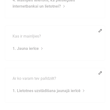
4. Mainījies telefons, kā pieslēgties
internetbankai un lietotnei?
Chang
Kas ir mainījies?
1. Jauna ierīce
Chang
Ar ko varam tev palīdzēt?
1. Lietotnes uzstādīšana jaunajā ierīcē