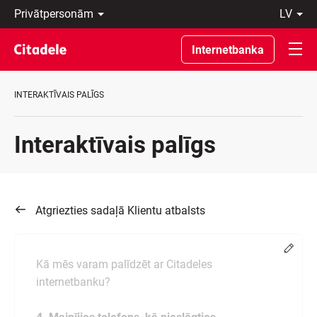
Privātpersonām
lv
Uzņēmumiem
Latviski
Private
По-
Internetbanka
Banking
русски
Par
In
banku
English
INTERAKTĪVAIS PALĪGS
C
REWARDS
Interaktīvais palīgs
Atgriezties sadaļā Klientu atbalsts
Chang
Kā mēs varam palīdzēt ar Citadeles
internetbanku?