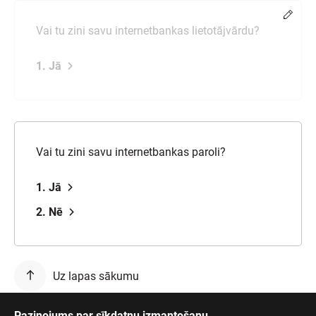
Chang
Vai tu zini savu internetbankas lietotājvārdu?
1. Jā
Vai tu zini savu internetbankas paroli?
1. Jā
2. Nē
Uz lapas sākumu
Paziņojums par sīkdatņu izmantošanu