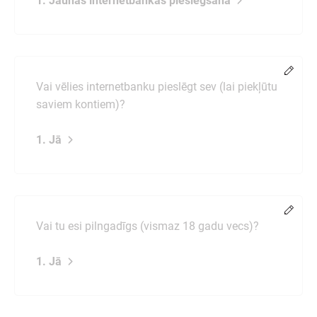
1. Jaunas internetbankas pieslēgšana
Chang
Vai vēlies internetbanku pieslēgt sev (lai piekļūtu
saviem kontiem)?
1. Jā
Chang
Vai tu esi pilngadīgs (vismaz 18 gadu vecs)?
1. Jā