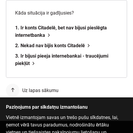
Kāda situācija ir gadījusies?
1. Ir konts Citadelē, bet nav bijusi pieslēgta
internetbanka
2. Nekad nav bijis konts Citadelē
3. Ir bijusi pieeja internebankai - traucējumi
piekļūt
Uz lapas sākumu
Paziņojums par sīkdatņu izmantošanu
Vietnē izmantojam savas un trešo pušu sīkdatnes, lai,
ņemot vērā tavus paradumus, nodrošinātu ērtāku
vietnes un tiešsaistes pakalpojumu lietošanu un
Sazinies ar mums