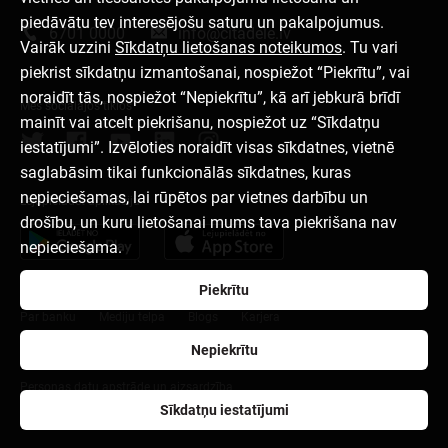
piedāvātu tev interesējošu saturu un pakalpojumus.
6701 0000
info@citadele.lv
Vairāk uzzini
Sīkdatņu lietošanas noteikumos
. Tu vari
piekrist sīkdatņu izmantošanai, nospiežot “Piekrītu”, vai
noraidīt tās, nospiežot “Nepiekrītu”, kā arī jebkurā brīdī
Mēs sociālajos tīklos
mainīt vai atcelt piekrišanu, nospiežot uz “Sīkdatņu
iestatījumi”. Izvēloties noraidīt visas sīkdatnes, vietnē
saglabāsim tikai funkcionālās sīkdatnes, kuras
nepieciešamas, lai rūpētos par vietnes darbību un
Lejupielādēt aplikāciju
drošību, un kuru lietošanai mums tava piekrišana nav
nepieciešama.
Piekrītu
Par banku
Mediju telpa
Blogs
Karjera
Nepiekrītu
Lietošanas noteikumi
Sīkdatņu iestatījumi
Personas datu apstrāde un aizsardzība
Sīkdatņu iestatījumi
citadele.ee
citadele.lt
Developers Portal (PSD2)