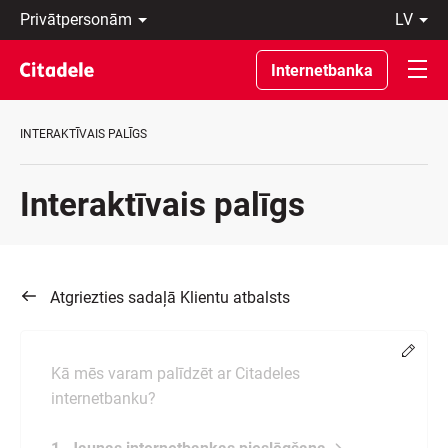
Privātpersonām
lv
Uzņēmumiem
Latviski
Private
По-
Internetbanka
Banking
русски
Par
In
banku
English
INTERAKTĪVAIS PALĪGS
C
REWARDS
Interaktīvais palīgs
Atgriezties sadaļā Klientu atbalsts
Chang
Kā mēs varam palīdzēt ar Citadeles
internetbanku?