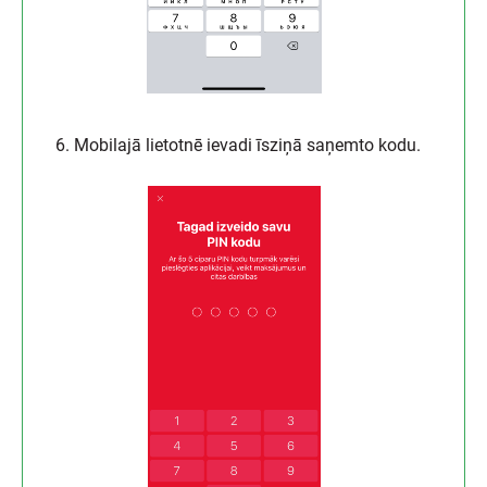
6. Mobilajā lietotnē ievadi īsziņā saņemto kodu.