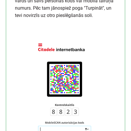
vārds un savs personas kods vai mobilā tālruņa
numurs. Pēc tam jānospiež poga "Turpināt", un
tevi novirzīs uz otro pieslēgšanās soli.