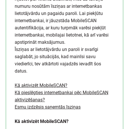
numuru nosūtām īsziņas ar internetbankas
lietotājvārdu un pagaidu paroli. Lai piekļūtu
internetbankai, ir jāuzstāda MobileSCAN
autentifikācija, ar kuru turpmāk varēsi piekļūt
internetbankai, mobilajai lietotnei, kā arī varēsi
apstiprināt maksājumus.
Īsziņas ar lietotājvārdu un paroli ir svarīgi
saglabāt, jo situācijās, kad mainīsi savu
viedierīci, tev atkārtoti vajadzēs ievadīt šos
datus.
Kā aktivizēt MobileSCAN?
Kā pieslēgties internetbankai pēc MobileSCAN
aktivizēšanas?
Esmu izdzēsis saņemtās īsziņas
Kā aktivizēt MobileSCAN?