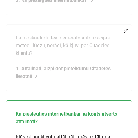
2. Kā pieslēgties internetbankai?
Chang
Lai noskaidrotu tev piemēroto autorizācijas
metodi, lūdzu, norādi, kā kļuvi par Citadeles
klientu?
1. Attālināti, aizpildot pieteikumu Citadeles
lietotnē
Kā pieslēgties internetbankai, ja konts atvērts
attālināti?
Kļūstot par klientu attālināti, mēs uz tālruņa