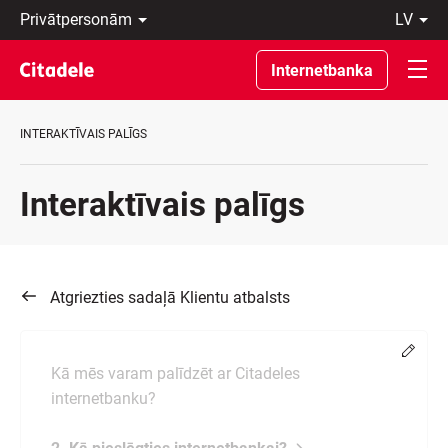
Privātpersonām
lv
Uzņēmumiem
Latviski
Private
По-
Internetbanka
Banking
русски
Par
In
banku
English
INTERAKTĪVAIS PALĪGS
C
REWARDS
Interaktīvais palīgs
Atgriezties sadaļā Klientu atbalsts
Chang
Kā mēs varam palīdzēt ar Citadeles
internetbanku?