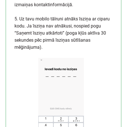
izmaiņas kontaktinformācijā.
5. Uz tavu mobilo tālruni atnāks īsziņa ar ciparu
kodu. Ja īsziņa nav atnākusi, nospied pogu
“Saņemt īsziņu atkārtoti” (poga kļūs aktīva 30
sekundes pēc pirmā īsziņas sūtīšanas
mēģinājuma).