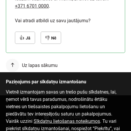
+371 6701 0000
.
Vai atradi atbildi uz savu jautājumu?
Jā
Nē
Uz lapas sākumu
Paziņojums par sīkdatņu izmantošanu
Vietnē izmantojam savas un trešo pušu sīkdatnes, lai,
ņemot vērā tavus paradumus, nodrošinātu ērtāku
vietnes un tiešsaistes pakalpojumu lietošanu un
Sazinies ar mums
piedāvātu tev interesējošu saturu un pakalpojumus.
6701 0000
info@citadele.lv
Vairāk uzzini
Sīkdatņu lietošanas noteikumos
. Tu vari
piekrist sīkdatņu izmantošanai, nospiežot “Piekrītu”, vai