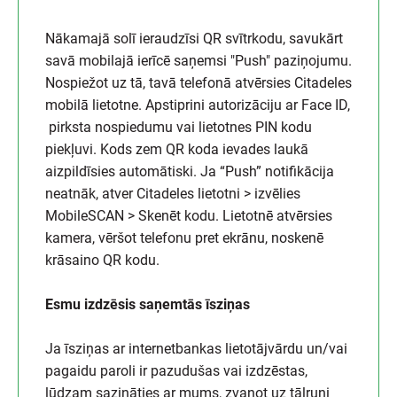
Nākamajā solī ieraudzīsi QR svītrkodu, savukārt
savā mobilajā ierīcē saņemsi "Push" paziņojumu.
Nospiežot uz tā, tavā telefonā atvērsies Citadeles
mobilā lietotne. Apstiprini autorizāciju ar Face ID,
pirksta nospiedumu vai lietotnes PIN kodu
piekļuvi. Kods zem QR koda ievades laukā
aizpildīsies automātiski. Ja “Push” notifikācija
neatnāk, atver Citadeles lietotni > izvēlies
MobileSCAN > Skenēt kodu. Lietotnē atvērsies
kamera, vēršot telefonu pret ekrānu, noskenē
krāsaino QR kodu.
Esmu izdzēsis saņemtās īsziņas
Ja īsziņas ar internetbankas lietotājvārdu un/vai
pagaidu paroli ir pazudušas vai izdzēstas,
lūdzam sazināties ar mums, zvanot uz tālruni