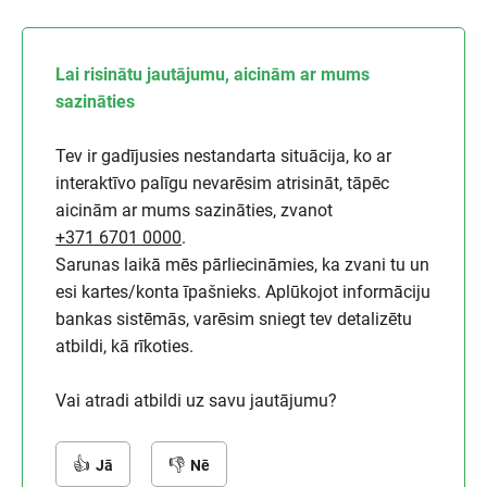
Lai risinātu jautājumu, aicinām ar mums
sazināties
Tev ir gadījusies nestandarta situācija, ko ar
interaktīvo palīgu nevarēsim atrisināt, tāpēc
aicinām ar mums sazināties, zvanot
+371 6701 0000
.
Sarunas laikā mēs pārliecināmies, ka zvani tu un
esi kartes/konta īpašnieks. Aplūkojot informāciju
bankas sistēmās, varēsim sniegt tev detalizētu
atbildi, kā rīkoties.
Vai atradi atbildi uz savu jautājumu?
Jā
Nē