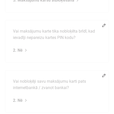
5. Maksājumu karšu atbloķēšana
Chang
Vai maksājumu karte tika nobloķēta brīdī, kad
ievadīji nepareizu kartes PIN kodu?
2. Nē
Chang
Vai nobloķēji savu maksājumu karti pats
internetbankā / zvanot bankai?
2. Nē