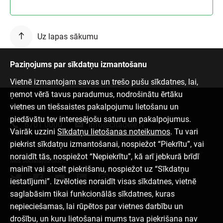
Uz lapas sākumu
Paziņojums par sīkdatņu izmantošanu
Vietnē izmantojam savas un trešo pušu sīkdatnes, lai,
ņemot vērā tavus paradumus, nodrošinātu ērtāku
vietnes un tiešsaistes pakalpojumu lietošanu un
Sazinies ar mums
piedāvātu tev interesējošu saturu un pakalpojumus.
6701 0000
info@citadele.lv
Vairāk uzzini
Sīkdatņu lietošanas noteikumos
. Tu vari
piekrist sīkdatņu izmantošanai, nospiežot “Piekrītu”, vai
noraidīt tās, nospiežot “Nepiekrītu”, kā arī jebkurā brīdī
Mēs sociālajos tīklos
mainīt vai atcelt piekrišanu, nospiežot uz “Sīkdatņu
iestatījumi”. Izvēloties noraidīt visas sīkdatnes, vietnē
saglabāsim tikai funkcionālās sīkdatnes, kuras
nepieciešamas, lai rūpētos par vietnes darbību un
Lejupielādēt aplikāciju
drošību, un kuru lietošanai mums tava piekrišana nav