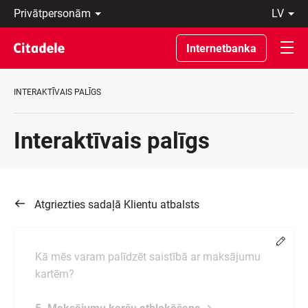
Privātpersonām
lv
Uzņēmumiem
Latviski
Private
По-
Internetbanka
Banking
русски
Par
In
banku
English
INTERAKTĪVAIS PALĪGS
C
REWARDS
Interaktīvais palīgs
Atgriezties sadaļā Klientu atbalsts
Chang
Kā mēs varam palīdzēt saistībā ar maksājumu
kartēm?